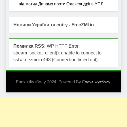
від матчу Динамо проти Олександрії в УПЛ
Новини України та світу - FreeZMI.io
Помилка RSS:
WP HTTP Error:
stream_socket_client(): unable to connect to
ssl://freezmi.io:443 (Connection timed out)
Епоха Футболу 2024. Powered By
.
Епоха Футболу