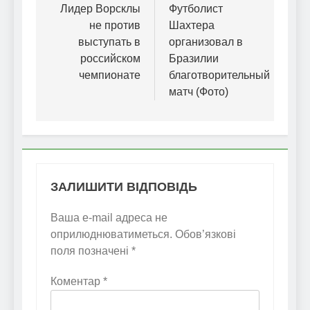
записів
Лидер Ворсклы
Футболист
не против
Шахтера
выступать в
организовал в
российском
Бразилии
чемпионате
благотворительный
матч (Фото)
ЗАЛИШИТИ ВІДПОВІДЬ
Ваша e-mail адреса не
оприлюднюватиметься.
Обов’язкові
поля позначені
*
Коментар
*