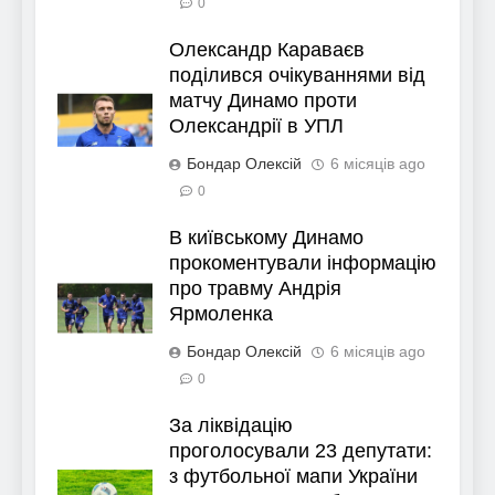
0
Олександр Караваєв
поділився очікуваннями від
матчу Динамо проти
Олександрії в УПЛ
Бондар Олексій
6 місяців ago
0
В київському Динамо
прокоментували інформацію
про травму Андрія
Ярмоленка
Бондар Олексій
6 місяців ago
0
За ліквідацію
проголосували 23 депутати:
з футбольної мапи України