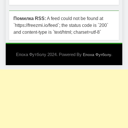
Помилка RSS:
A feed could not be found at
`https://freezmi.io/feed`; the status code is `200`
and content-type is `text/html; charset=utf-8`
Епоха Футболу 2024. Powered By
.
Епоха Футболу