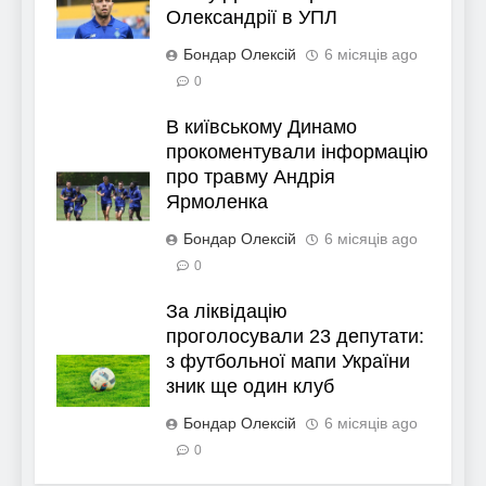
Олександрії в УПЛ
Бондар Олексій
6 місяців ago
0
В київському Динамо
прокоментували інформацію
про травму Андрія
Ярмоленка
Бондар Олексій
6 місяців ago
0
За ліквідацію
проголосували 23 депутати:
з футбольної мапи України
зник ще один клуб
Бондар Олексій
6 місяців ago
0