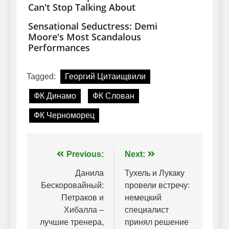
Tagged:
Георгий Цитаищвили
ФК Динамо
ФК Слован
ФК Черноморец
Навігація
Previous:
Next:
записів
Данила
Тухель и Лукаку
Бескоровайный:
провели встречу:
Петраков и
немецкий
Хибалла –
специалист
лучшие тренера,
принял решение