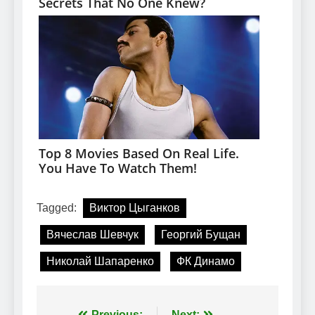
Tagged:
Виктор Цыганков
Вячеслав Шевчук
Георгий Бущан
Николай Шапаренко
ФК Динамо
Previous:
Next: