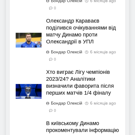
Бондар Олексій
6 місяців ago
0
Олександр Караваєв
поділився очікуваннями від
матчу Динамо проти
Олександрії в УПЛ
Бондар Олексій
6 місяців ago
0
Хто виграє Лігу чемпіонів
2023/24? Аналітики
визначили фаворита після
перших матчів 1/4 фіналу
Бондар Олексій
6 місяців ago
0
В київському Динамо
прокоментували інформацію