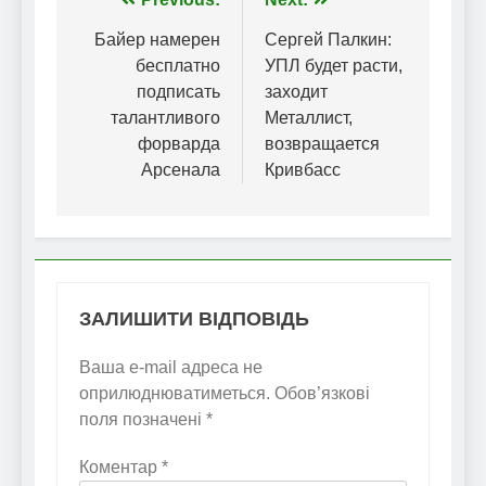
Навігація
записів
Байер намерен
Сергей Палкин:
бесплатно
УПЛ будет расти,
подписать
заходит
талантливого
Металлист,
форварда
возвращается
Арсенала
Кривбасс
ЗАЛИШИТИ ВІДПОВІДЬ
Ваша e-mail адреса не
оприлюднюватиметься.
Обов’язкові
поля позначені
*
Коментар
*