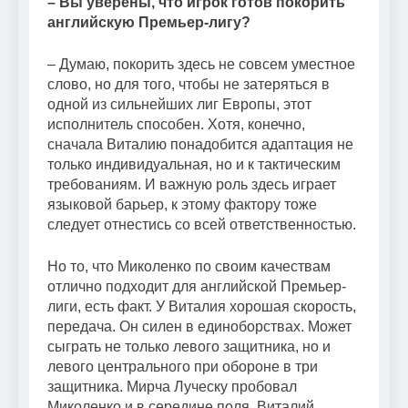
– Вы уверены, что игрок готов покорить
английскую Премьер-лигу?
– Думаю, покорить здесь не совсем уместное
слово, но для того, чтобы не затеряться в
одной из сильнейших лиг Европы, этот
исполнитель способен. Хотя, конечно,
сначала Виталию понадобится адаптация не
только индивидуальная, но и к тактическим
требованиям. И важную роль здесь играет
языковой барьер, к этому фактору тоже
следует отнестись со всей ответственностью.
Но то, что Миколенко по своим качествам
отлично подходит для английской Премьер-
лиги, есть факт. У Виталия хорошая скорость,
передача. Он силен в единоборствах. Может
сыграть не только левого защитника, но и
левого центрального при обороне в три
защитника. Мирча Луческу пробовал
Миколенко и в середине поля. Виталий