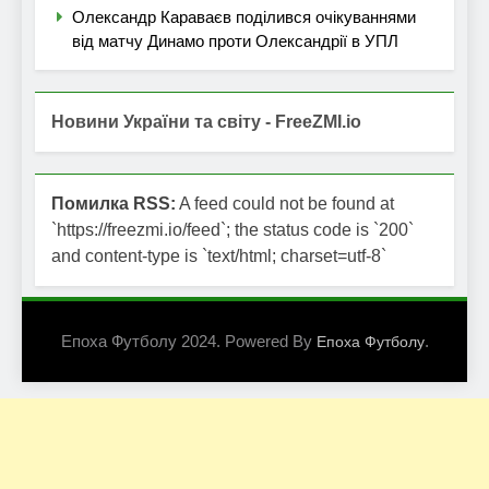
Олександр Караваєв поділився очікуваннями
від матчу Динамо проти Олександрії в УПЛ
Новини України та світу - FreeZMI.io
Помилка RSS:
A feed could not be found at
`https://freezmi.io/feed`; the status code is `200`
and content-type is `text/html; charset=utf-8`
Епоха Футболу 2024. Powered By
.
Епоха Футболу