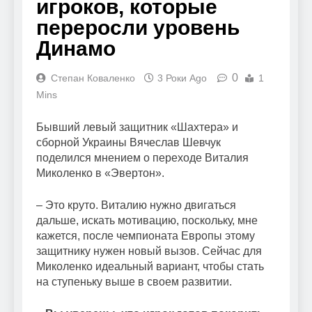
игроков, которые
переросли уровень
Динамо
0
Степан Коваленко
3 Роки Ago
1
Mins
Бывший левый защитник «Шахтера» и
сборной Украины Вячеслав Шевчук
поделился мнением о переходе Виталия
Миколенко в «Эвертон».
– Это круто. Виталию нужно двигаться
дальше, искать мотивацию, поскольку, мне
кажется, после чемпионата Европы этому
защитнику нужен новый вызов. Сейчас для
Миколенко идеальный вариант, чтобы стать
на ступеньку выше в своем развитии.