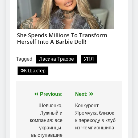
Tagged:
Ласина Траоре
УПЛ
ФК Шахтер
Навігація
Previous:
Next:
записів
Шевченко,
Конкурент
Лужный и
Яремчука близок
компания: все
к переходу в клуб
украинцы,
из Чемпионшипа
выступавшие