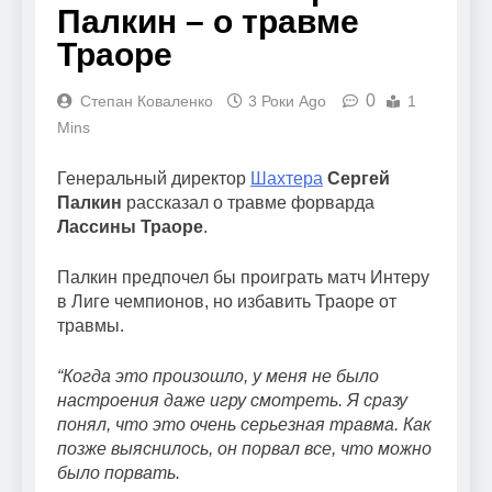
Палкин – о травме
Траоре
0
Степан Коваленко
3 Роки Ago
1
Mins
Генеральный директор
Шахтера
Сергей
Палкин
рассказал о травме форварда
Лассины Траоре
.
Палкин предпочел бы проиграть матч Интеру
в Лиге чемпионов, но избавить Траоре от
травмы.
“Когда это произошло, у меня не было
настроения даже игру смотреть. Я сразу
понял, что это очень серьезная травма. Как
позже выяснилось, он порвал все, что можно
было порвать.