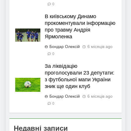
0
В київському Динамо
прокоментували інформацію
про травму Андрія
Ярмоленка
Бондар Олексій
6 місяців ago
0
За ліквідацію
проголосували 23 депутати:
з футбольної мапи України
зник ще один клуб
Бондар Олексій
6 місяців ago
0
Недавні записи