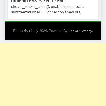
Помилка RSS:
WP HTTP Error:
stream_socket_client(): unable to connect to
ssl://freezmi.io:443 (Connection timed out)
Епоха Футболу 2024. Powered By
.
Епоха Футболу