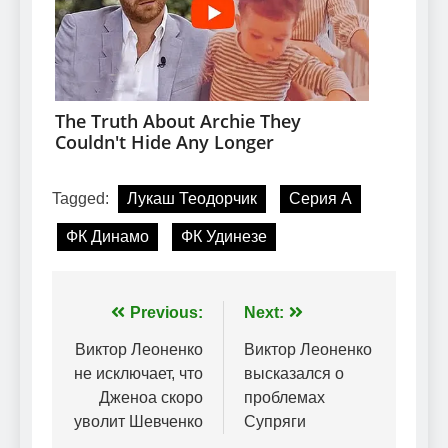
Tagged:
Лукаш Теодорчик
Серия А
ФК Динамо
ФК Удинезе
Навігація
Previous:
Next:
записів
Виктор Леоненко
Виктор Леоненко
не исключает, что
высказался о
Дженоа скоро
проблемах
уволит Шевченко
Супряги