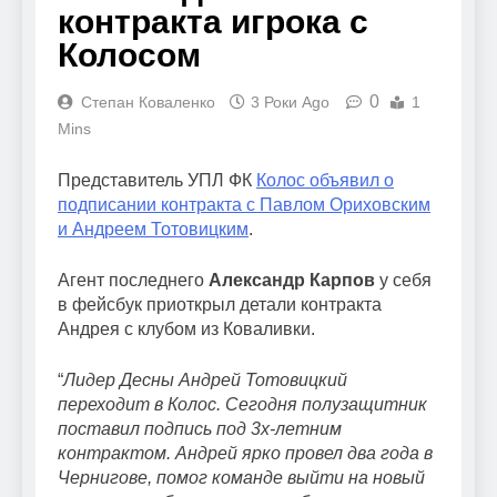
контракта игрока с
Колосом
0
Степан Коваленко
3 Роки Ago
1
Mins
Представитель УПЛ ФК
Колос объявил о
подписании контракта с Павлом Ориховским
и Андреем Тотовицким
.
Агент последнего
Александр Карпов
у себя
в фейсбук приоткрыл детали контракта
Андрея с клубом из Коваливки.
“
Лидер Десны Андрей Тотовицкий
переходит в Колос. Сегодня полузащитник
поставил подпись под 3х-летним
контрактом. Андрей ярко провел два года в
Чернигове, помог команде выйти на новый