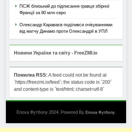
ПСЖ близький до підписання гравця збірної
Франції за 80 млн євро
Олександр Караваєв поділився очікуваннями
від матчу Динамо проти Олександрії в УПЛ
Новини України та світу - FreeZMI.io
Помилка RSS:
A feed could not be found at
`https://freezmi.io/feed`; the status code is `200`
and content-type is `text/html; charset=utf-8`
Епоха Футболу 2024. Powered By
.
Епоха Футболу