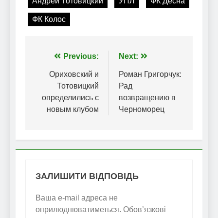
Андрей Тотовицкий
УПЛ
ФК Десна
ФК Колос
Навігація
Previous:
Next:
записів
Ориховский и
Роман Григорчук:
Тотовицкий
Рад
определились с
возвращению в
новым клубом
Черноморец
ЗАЛИШИТИ ВІДПОВІДЬ
Ваша e-mail адреса не
оприлюднюватиметься.
Обов’язкові