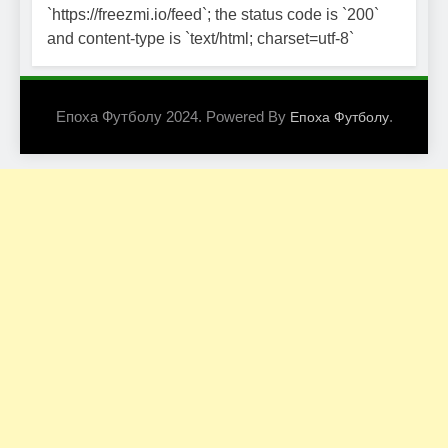
`https://freezmi.io/feed`; the status code is `200`
and content-type is `text/html; charset=utf-8`
Епоха Футболу 2024. Powered By
.
Епоха Футболу