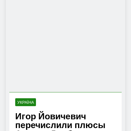
УКРАЇНА
Игор Йовичевич
перечислили плюсы