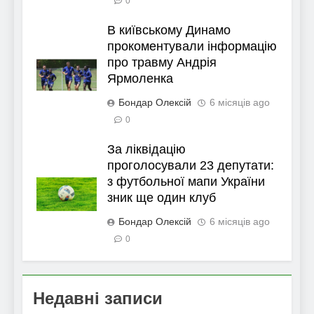
0
В київському Динамо
прокоментували інформацію
про травму Андрія
Ярмоленка
Бондар Олексій
6 місяців ago
0
За ліквідацію
проголосували 23 депутати:
з футбольної мапи України
зник ще один клуб
Бондар Олексій
6 місяців ago
0
Недавні записи