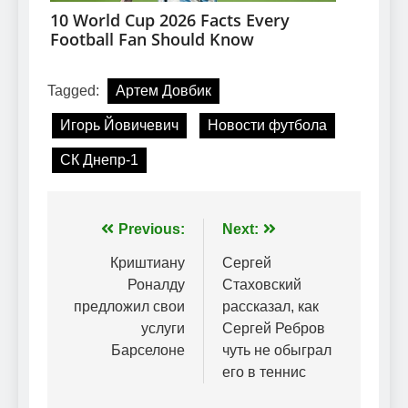
Tagged:
Артем Довбик
Игорь Йовичевич
Новости футбола
СК Днепр-1
Навігація
Previous:
Next:
записів
Криштиану
Сергей
Роналду
Стаховский
предложил свои
рассказал, как
услуги
Сергей Ребров
Барселоне
чуть не обыграл
его в теннис