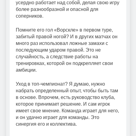
усердно работает над собой, делая свою игру
более разнообразной и опасной для
соперников.
Помните его гол «Ворскле» в первом туре,
забитый правой ногой? И в других матчах он
много раз использовал ложные замахи с
последующим ударом правой. Это не
случайность, а следствие работы на
тренировках, которой он подкрепляет свои
амбиции.
Уход в топ-чемпионат? Я думаю, нужно
набрать определенный опыт, чтобы быть там
в основе. Впрочем, есть руководство клуба,
которое принимает решение. И сам игрок
имеет свое мнение. Команда играет для него,
и он удачно играет для команды. Это
синергия его и коллектива.