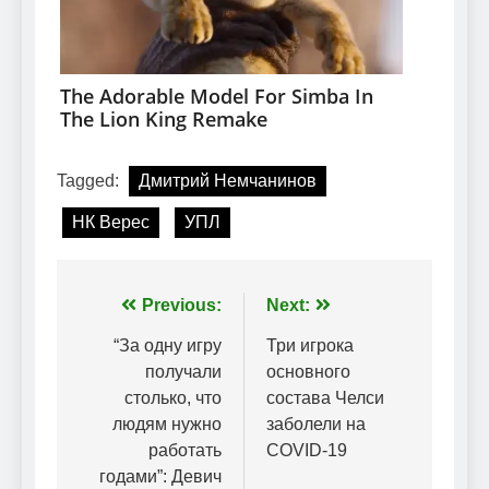
Tagged:
Дмитрий Немчанинов
НК Верес
УПЛ
Навігація
Previous:
Next:
записів
“За одну игру
Три игрока
получали
основного
столько, что
состава Челси
людям нужно
заболели на
работать
COVID-19
годами”: Девич