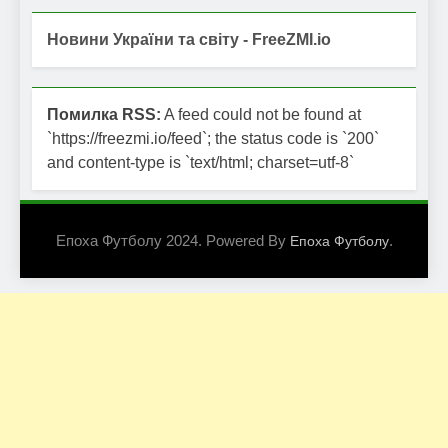
Новини України та світу - FreeZMI.io
Помилка RSS:
A feed could not be found at
`https://freezmi.io/feed`; the status code is `200`
and content-type is `text/html; charset=utf-8`
Епоха Футболу 2024. Powered By
.
Епоха Футболу