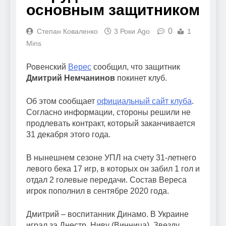
основным защитником
0
Степан Коваленко
3 Роки Ago
1
Mins
Ровенский
Верес
сообщил, что защитник
Дмитрий Немчанинов
покинет клуб.
Об этом сообщает
официальный сайт клуба
.
Согласно информации, стороны решили не
продлевать контракт, который заканчивается
31 декабря этого года.
В нынешнем сезоне УПЛ на счету 31-летнего
левого бека 17 игр, в которых он забил 1 гол и
отдал 2 голевые передачи. Состав Вереса
игрок пополнил в сентябре 2020 года.
Дмитрий – воспитанник Динамо. В Украине
играл за Днестр, Ниву (Винница), Звезду,