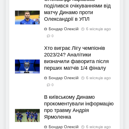
поділився очікуваннями від
матчу Динамо проти
Олександрії в УПЛ
Бондар Олексій
6 місяців ago
0
Хто виграє Лігу чемпіонів
2023/24? Аналітики
визначили фаворита після
перших матчів 1/4 фіналу
Бондар Олексій
6 місяців ago
0
В київському Динамо
прокоментували інформацію
про травму Андрія
Ярмоленка
Бондар Олексій
6 місяців ago