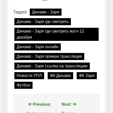
Tagged:
Динамо - Заря
Динамо - Заря где смотреть
Динамо - Заря где смотреть матч 12
декабря
Динамо - Заря онлайн
Динамо - Заря прямая трансляция
Динамо - Заря ссылка на трансляцию
Новости УПЛ
ФК Динамо
ФК Заря
Футбол
Навігація
Previous:
Next: