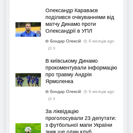
Олександр Караваєв
поділився очікуваннями від
матчу Динамо проти
Олександрії в УПЛ
Бондар Олексій
6 місяців ago
0
В київському Динамо
прокоментували інформацію
про травму Андрія
Ярмоленка
Бондар Олексій
6 місяців ago
0
За ліквідацію
проголосували 23 депутати:
з футбольної мапи України
зник ще один клуб