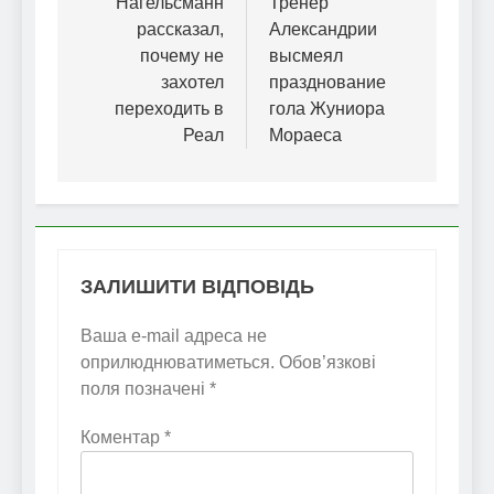
записів
Нагельсманн
Тренер
рассказал,
Александрии
почему не
высмеял
захотел
празднование
переходить в
гола Жуниора
Реал
Мораеса
ЗАЛИШИТИ ВІДПОВІДЬ
Ваша e-mail адреса не
оприлюднюватиметься.
Обов’язкові
поля позначені
*
Коментар
*