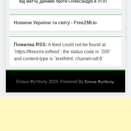
від матчу Динамо проти Олександрії в УПЛ
Новини України та світу - FreeZMI.io
Помилка RSS:
A feed could not be found at
`https://freezmi.io/feed`; the status code is `200`
and content-type is `text/html; charset=utf-8`
Епоха Футболу 2024. Powered By
.
Епоха Футболу