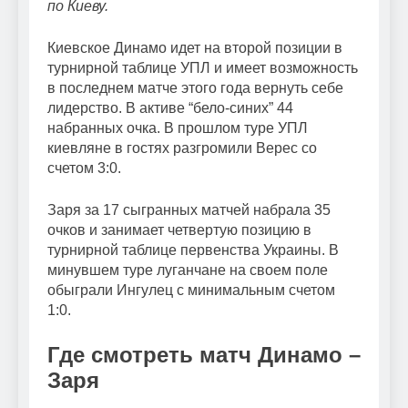
по Киеву.
Киевское Динамо идет на второй позиции в
турнирной таблице УПЛ и имеет возможность
в последнем матче этого года вернуть себе
лидерство. В активе “бело-синих” 44
набранных очка. В прошлом туре УПЛ
киевляне в гостях разгромили Верес со
счетом 3:0.
Заря за 17 сыгранных матчей набрала 35
очков и занимает четвертую позицию в
турнирной таблице первенства Украины. В
минувшем туре луганчане на своем поле
обыграли Ингулец с минимальным счетом
1:0.
Где смотреть матч
Динамо –
Заря