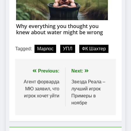
Tagged:
Марлос
УПЛ
ФК Шахтер
Навігація
Previous:
Next:
записів
Агент форварда
Звезда Реала –
МЮ заявил, что
лучший игрок
игрок хочет уйти
Примеры в
ноябре