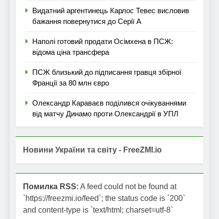
Видатний аргентинець Карлос Тевес висловив
бажання повернутися до Серії А
Наполі готовий продати Осімхена в ПСЖ:
відома ціна трансфера
ПСЖ близький до підписання гравця збірної
Франції за 80 млн євро
Олександр Караваєв поділився очікуваннями
від матчу Динамо проти Олександрії в УПЛ
Новини України та світу - FreeZMI.io
Помилка RSS:
A feed could not be found at
`https://freezmi.io/feed`; the status code is `200`
and content-type is `text/html; charset=utf-8`