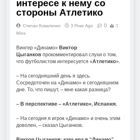
интересе к нему со
стороны Атлетико
0
Степан Коваленко
3 Роки Ago
1
Mins
Вингер «Динамо»
Виктор
Цыганков
прокомментировал слухи о том,
что футболистом интересуется «
Атлетико
».
– На сегодняшний день я здесь.
Сосредоточен на «Динамо» и сегодняшнем
дне. То, что пишут, – мне какая разница?
– В перспективе – «Атлетико», Испания.
– На сегодня я игрок «Динамо» и очень этим
доволен, – сказал Цыганков.
Виктор Цыганков: карьера в “Динамо”