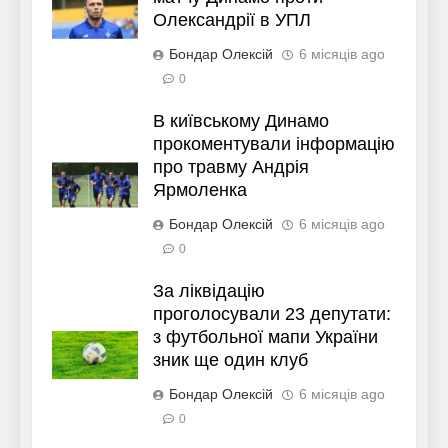
Олександрії в УПЛ
Бондар Олексій
6 місяців ago
0
В київському Динамо
прокоментували інформацію
про травму Андрія
Ярмоленка
Бондар Олексій
6 місяців ago
0
За ліквідацію
проголосували 23 депутати:
з футбольної мапи України
зник ще один клуб
Бондар Олексій
6 місяців ago
0