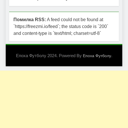
Помилка RSS:
A feed could not be found at
`https://freezmi.io/feed`; the status code is `200`
and content-type is `text/html; charset=utf-8`
Епоха Футболу 2024. Powered By
.
Епоха Футболу