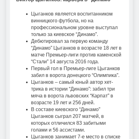
Цыганков является воспитанником
винницкого футбола, но на
профессиональном уровне выступал
только за киевское “Динамо”.
Дебютировал за первую команду
“Динамо” Цыганков в возрасте 18 лет в
матче Премьер-лиги против каменской
“Стали” 14 августа 2016 года.
Первый гол в Премьер-лиге Цыганков
забил в ворота донецкого “Олимпика”.
Цыганков – самый юный автор хет-
трика в истории “Динамо”: забил три
мяча в ворота львовских “Карпат” в
возрасте 19 лет и 256 дней.
В составе киевского “Динамо”
Цыганков сыграл 207 матчей, в
которых отличился 83 забитыми
голами и 56 ассистами.
Цыганков занимает 7-е место в списке