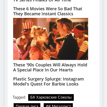
Tagged:
БК Харковские Соколы
Первая лига
ФК Металлист