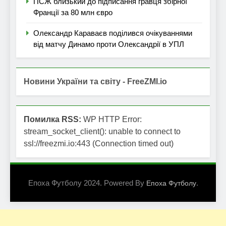
ПСЖ близький до підписання гравця збірної
Франції за 80 млн євро
Олександр Караваєв поділився очікуваннями
від матчу Динамо проти Олександрії в УПЛ
Новини України та світу - FreeZMI.io
Помилка RSS:
WP HTTP Error:
stream_socket_client(): unable to connect to
ssl://freezmi.io:443 (Connection timed out)
Епоха Футболу 2024. Powered By
.
Епоха Футболу