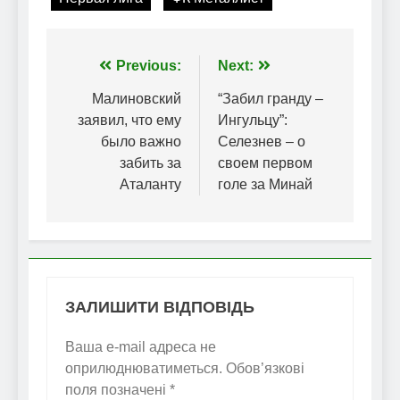
Навігація
Previous:
Next:
записів
Малиновский
“Забил гранду –
заявил, что ему
Ингульцу”:
было важно
Селезнев – о
забить за
своем первом
Аталанту
голе за Минай
ЗАЛИШИТИ ВІДПОВІДЬ
Ваша e-mail адреса не
оприлюднюватиметься.
Обов’язкові
поля позначені
*