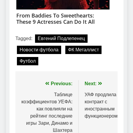
Tagged:
Евгений Подлепенец
Новости футбола
ФК Металлист
Футбол
Навігація
Previous:
Next:
записів
Таблице
УАФ продлила
коэффициентов УЕФА:
контракт с
как повлияли на
иностранным
рейтинг последние
функционером
игры Зари, Динамо и
Шахтера