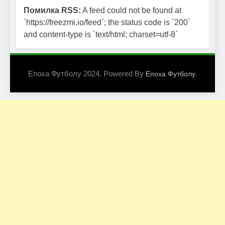
Помилка RSS:
A feed could not be found at
`https://freezmi.io/feed`; the status code is `200`
and content-type is `text/html; charset=utf-8`
Епоха Футболу 2024. Powered By
.
Епоха Футболу