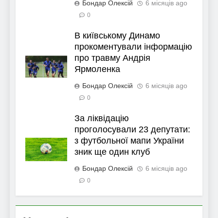
Бондар Олексій
6 місяців ago
0
В київському Динамо
прокоментували інформацію
про травму Андрія
Ярмоленка
Бондар Олексій
6 місяців ago
0
За ліквідацію
проголосували 23 депутати:
з футбольної мапи України
зник ще один клуб
Бондар Олексій
6 місяців ago
0