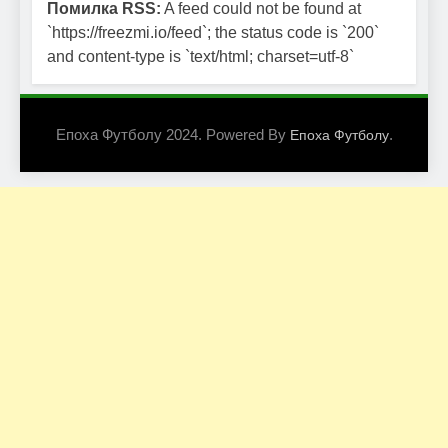
Помилка RSS:
A feed could not be found at
`https://freezmi.io/feed`; the status code is `200`
and content-type is `text/html; charset=utf-8`
Епоха Футболу 2024. Powered By
.
Епоха Футболу