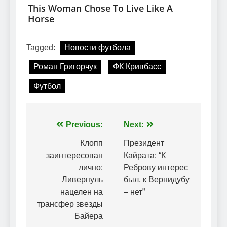
Tagged:
Новости футбола
Роман Григорчук
ФК Кривбасс
Футбол
Навігація
Previous:
Next:
записів
Клопп
Президент
заинтересован
Кайрата: “К
лично:
Реброву интерес
Ливерпуль
был, к Вернидубу
нацелен на
– нет”
трансфер звезды
Байера