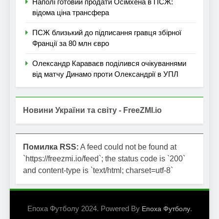
Наполі готовий продати Осімхена в ПСЖ:
відома ціна трансфера
ПСЖ близький до підписання гравця збірної
Франції за 80 млн євро
Олександр Караваєв поділився очікуваннями
від матчу Динамо проти Олександрії в УПЛ
Новини України та світу - FreeZMI.io
Помилка RSS:
A feed could not be found at
`https://freezmi.io/feed`; the status code is `200`
and content-type is `text/html; charset=utf-8`
Епоха Футболу 2024. Powered By
.
Епоха Футболу