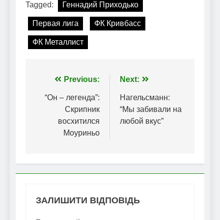
Tagged:
Геннадий Приходько
Первая лига
ФК Кривбасс
ФК Металлист
Навігація
Previous:
Next:
записів
“Он – легенда”:
Нагельсманн:
Скрипник
“Мы забивали на
восхитился
любой вкус”
Моуриньо
ЗАЛИШИТИ ВІДПОВІДЬ