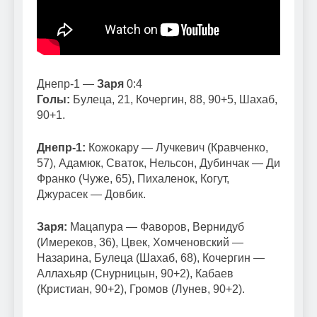
Днепр-1 —
Заря
0:4
Голы:
Булеца, 21, Кочергин, 88, 90+5, Шахаб,
90+1.
Днепр-1:
Кожокару — Лучкевич (Кравченко,
57), Адамюк, Сваток, Нельсон, Дубинчак — Ди
Франко (Чуже, 65), Пихаленок, Когут,
Джурасек — Довбик.
Заря:
Мацапура — Фаворов, Вернидуб
(Имереков, 36), Цвек, Хомченовский —
Назарина, Булеца (Шахаб, 68), Кочергин —
Аллахьяр (Снурницын, 90+2), Кабаев
(Кристиан, 90+2), Громов (Лунев, 90+2).