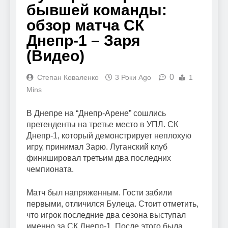
бывшей команды:
обзор матча СК
Днепр-1 – Заря
(Видео)
0
Степан Коваленко
3 Роки Ago
1
Mins
В Днепре на “Днепр-Арене” сошлись
претенденты на третье место в УПЛ. СК
Днепр-1, который демонстрирует неплохую
игру, принимал Зарю. Луганский клуб
финишировал третьим два последних
чемпионата.
Матч был напряженным. Гости забили
первыми, отличился Булеца. Стоит отметить,
что игрок последние два сезона выступал
именно за СК Днепр-1. После этого была