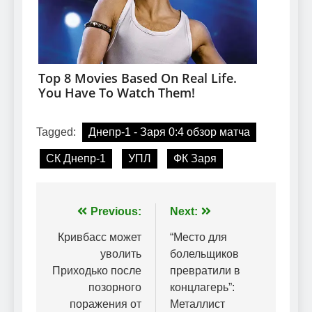
Tagged:
Днепр-1 - Заря 0:4 обзор матча
СК Днепр-1
УПЛ
ФК Заря
Навігація
Previous:
Next:
записів
Кривбасс может
“Место для
уволить
болельщиков
Приходько после
превратили в
позорного
концлагерь”:
поражения от
Металлист