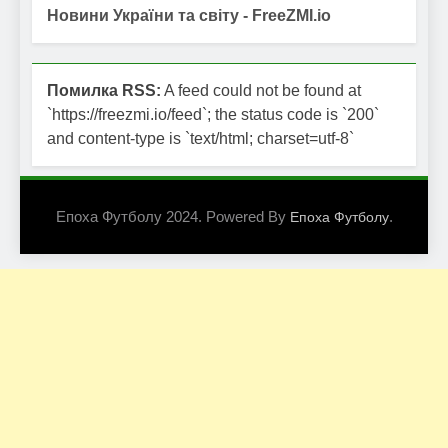
Новини України та світу - FreeZMI.io
Помилка RSS:
A feed could not be found at
`https://freezmi.io/feed`; the status code is `200`
and content-type is `text/html; charset=utf-8`
Епоха Футболу 2024. Powered By
.
Епоха Футболу