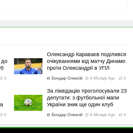
Олександр Караваєв поділився
 до
очікуваннями від матчу Динамо
уб
проти Олександрії в УПЛ
Бондар Олексій
6 Місяців Ago
0
0
За ліквідацію проголосували 23
депутати: з футбольної мапи
ка
України зник ще один клуб
Бондар Олексій
6 Місяців Ago
0
0