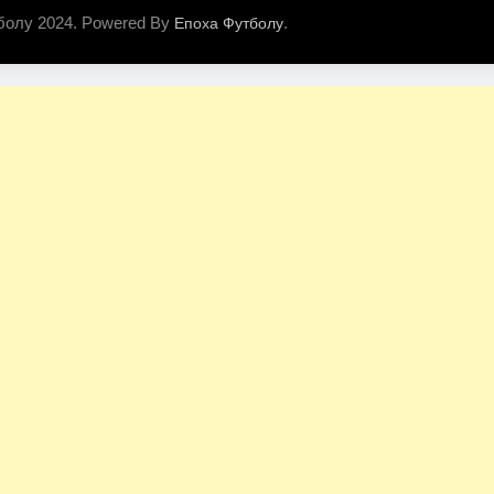
болу 2024. Powered By
.
Епоха Футболу