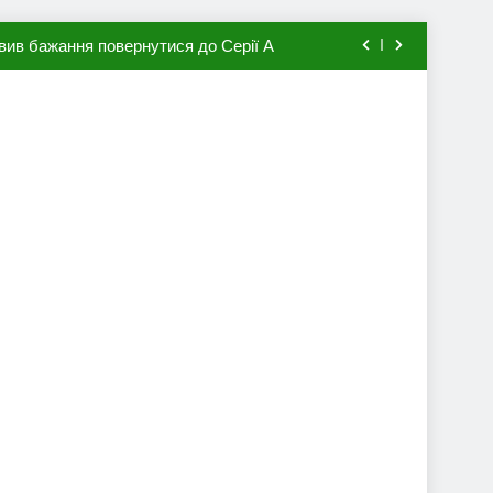
вив бажання повернутися до Серії А
мхена в ПСЖ: відома ціна трансфера
авця збірної Франції за 80 млн євро
ий до переходу в європейський клуб
вив бажання повернутися до Серії А
мхена в ПСЖ: відома ціна трансфера
авця збірної Франції за 80 млн євро