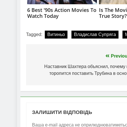
Tagged:
Витиньо
Владислав Супряга
Навігація
Previou
записів
Наставник Шахтера объяснил, почему 
торопится поставить Трубина в осно
ЗАЛИШИТИ ВІДПОВІДЬ
Ваша e-mail адреса не оприлюднюватиметьс