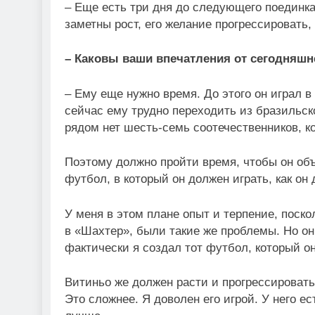
– Еще есть три дня до следующего поединка
заметны рост, его желание прогрессировать, 
– Каковы ваши впечатления от сегодняшн
– Ему еще нужно время. До этого он играл 
сейчас ему трудно переходить из бразильско
рядом нет шесть-семь соотечественников, ко
Поэтому должно пройти время, чтобы он об
футбол, в который он должен играть, как он
У меня в этом плане опыт и терпение, поск
в «Шахтер», были такие же проблемы. Но он
фактически я создал тот футбол, который о
Витиньо же должен расти и прогрессировать
Это сложнее. Я доволен его игрой. У него ес