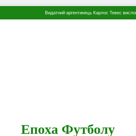
Видатний аргентинець Карлос Тевес висло
Наполі готовий продати Осі
ПСЖ близький до підписання гр
Олександр Караваєв назвав гравця Динамо, який готов
Видатний аргентинець Карлос Тевес висло
Наполі готовий продати Осі
ПСЖ близький до підписання гр
Епоха Футболу