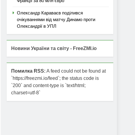
Франції за 80 млн євро
Олександр Караваєв поділився
очікуваннями від матчу Динамо проти
Олександрії в УПЛ
Новини України та світу - FreeZMI.io
Помилка RSS:
A feed could not be found at
`https://freezmi.io/feed`; the status code is
`200` and content-type is `text/html;
charset=utf-8`