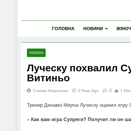
ГОЛОВНА
НОВИНИ
ЖІНО
УКРАЇНА
Луческу похвалил Су
Витиньо
0
Степан Коваленко
3 Роки Ago
1 Min
Тренер Динамо Мирча Луческу оценил игру 
– Как вам игра Супряги? Получит ли он ш