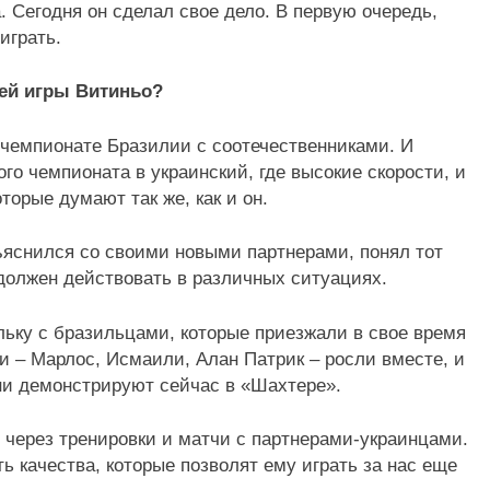
. Сегодня он сделал свое дело. В первую очередь,
играть.
ей игры Витиньо?
в чемпионате Бразилии с соотечественниками. И
го чемпионата в украинский, где высокие скорости, и
торые думают так же, как и он.
ъяснился со своими новыми партнерами, понял тот
 должен действовать в различных ситуациях.
ольку с бразильцами, которые приезжали в свое время
и – Марлос, Исмаили, Алан Патрик – росли вместе, и
ни демонстрируют сейчас в «Шахтере».
 через тренировки и матчи с партнерами-украинцами.
ть качества, которые позволят ему играть за нас еще