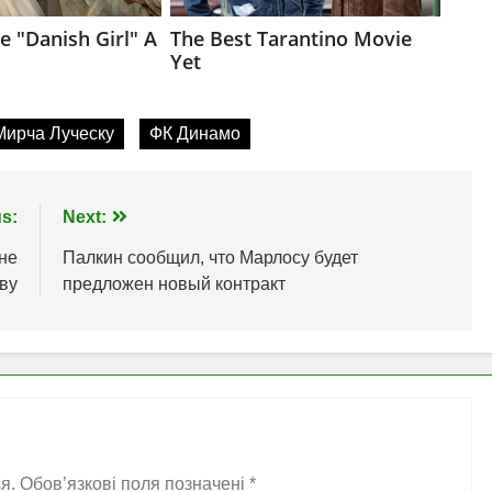
Мирча Луческу
ФК Динамо
s:
Next:
не
Палкин сообщил, что Марлосу будет
ву
предложен новый контракт
я.
Обов’язкові поля позначені
*