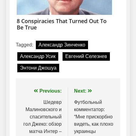
Tagged:
Александр Зинченко
Александр Усик
Евгений Селезнев
Энтони Джошуа
Навігація
Previous:
Next:
записів
Шедевр
Футбольный
Малиновского и
комментатор:
спасительный
“Мне прискорбно
гол Джеко: обзор
видеть, как плохо
матча Интер –
украинцы