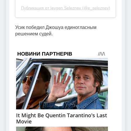
Публикация от Ievgen Seleznev (@e_seleznev)
Усик победил Джошуа единогласным
решением судей.