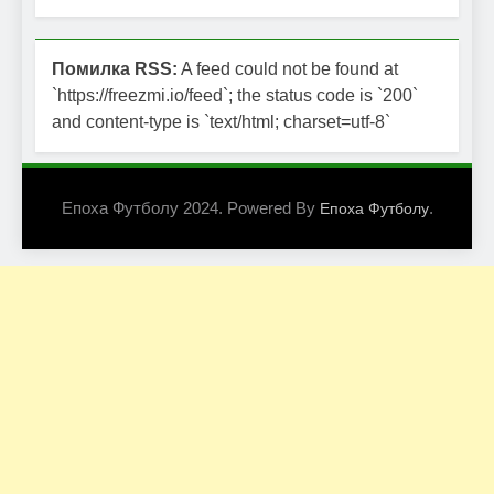
Помилка RSS:
A feed could not be found at
`https://freezmi.io/feed`; the status code is `200`
and content-type is `text/html; charset=utf-8`
Епоха Футболу 2024. Powered By
.
Епоха Футболу