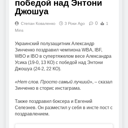
победой над Энтони
Джошуа
0
Степан Коваленко
3 Роки Ago
1
Mins
Украинский полузащитник Александр
Зинченко поздравил чемпиона WBA, IBF,
WBO и IBO в супертяжелом весе Александра
Усика (19-0, 13 КО) с победой над Энтони
Джошуа (24-2, 22 КО).
«Нет слов. Просто самый лучший
», – сказал
Зинченко в сторис инстаграма.
Также поздравил боксера и Евгений
Селезнев. Он разместил у себя в инсте пост с
поздравлением.