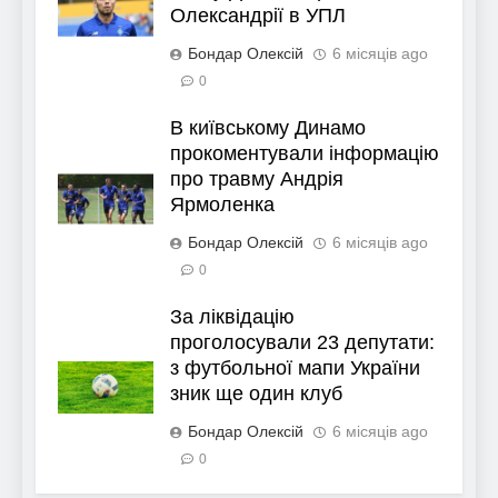
Олександрії в УПЛ
Бондар Олексій
6 місяців ago
0
В київському Динамо
прокоментували інформацію
про травму Андрія
Ярмоленка
Бондар Олексій
6 місяців ago
0
За ліквідацію
проголосували 23 депутати:
з футбольної мапи України
зник ще один клуб
Бондар Олексій
6 місяців ago
0