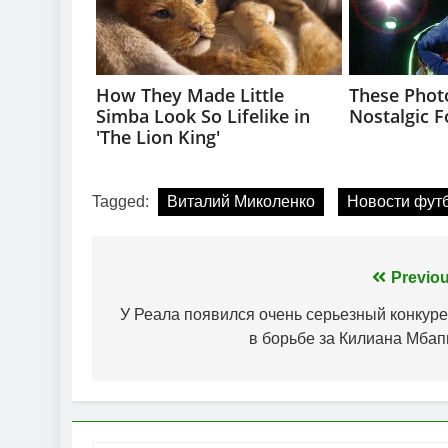
Tagged:
Виталий Миколенко
Новости фут
Навігація
Previou
записів
У Реала появился очень серьезный конкуре
в борьбе за Килиана Мбап