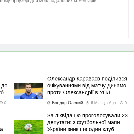
 цьому браузері для моїх подальших коментарів.
Олександр Караваєв поділився
 до
очікуваннями від матчу Динамо
уб
проти Олександрії в УПЛ
Бондар Олексій
6 Місяців Ago
0
0
За ліквідацію проголосували 23
депутати: з футбольної мапи
ка
України зник ще один клуб