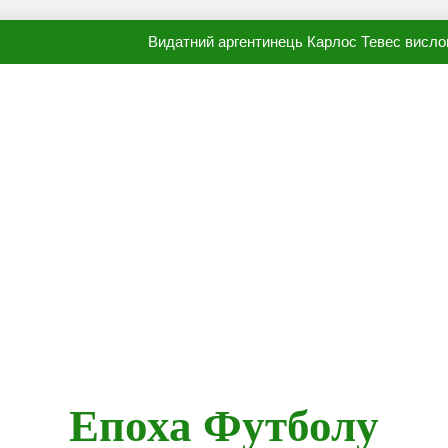
Видатний аргентинець Карлос Тевес висло
Наполі готовий продати Осі
ПСЖ близький до підписання гр
Олександр Караваєв назвав гравця Динамо, який готов
Видатний аргентинець Карлос Тевес висло
Наполі готовий продати Осі
ПСЖ близький до підписання гр
Епоха Футболу