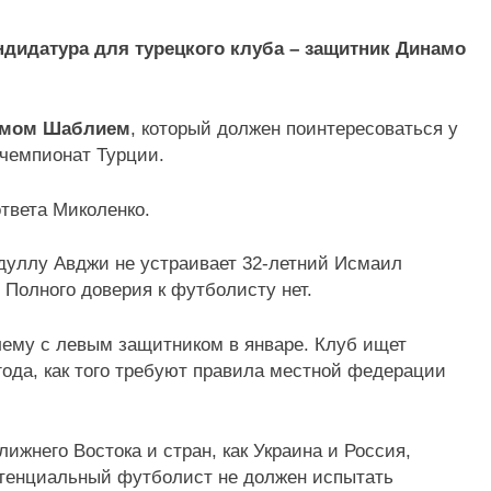
дидатура для турецкого клуба – защитник Динамо
димом Шаблием
, который должен поинтересоваться у
 чемпионат Турции.
твета Миколенко.
бдуллу Авджи не устраивает 32-летний Исмаил
 Полного доверия к футболисту нет.
ему с левым защитником в январе. Клуб ищет
года, как того требуют правила местной федерации
ижнего Востока и стран, как Украина и Россия,
отенциальный футболист не должен испытать