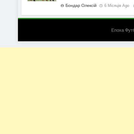
Бондар Олексій
6 Місяців Ago
Епоха Фут