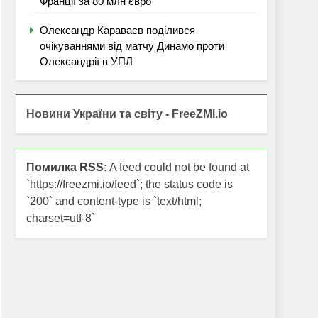
Франції за 80 млн євро
Олександр Караваєв поділився
очікуваннями від матчу Динамо проти
Олександрії в УПЛ
Новини України та світу - FreeZMI.io
Помилка RSS:
A feed could not be found at
`https://freezmi.io/feed`; the status code is
`200` and content-type is `text/html;
charset=utf-8`