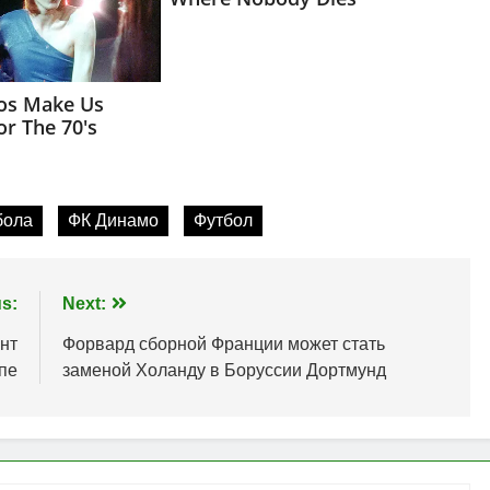
бола
ФК Динамо
Футбол
s:
Next:
нт
Форвард сборной Франции может стать
пе
заменой Холанду в Боруссии Дортмунд