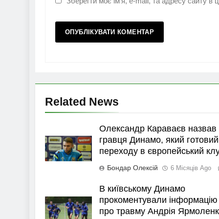
Зберегти моє ім'я, e-mail, та адресу сайту в
Related News
Олександр Караваєв назвав
гравця Динамо, який готовий
переходу в європейський кл
Бондар Олексій
6 Місяців Ago
В київському Динамо
прокоментували інформацію
про травму Андрія Ярмолен