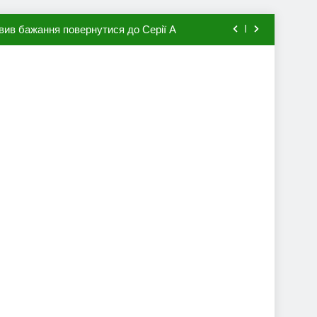
вив бажання повернутися до Серії А
мхена в ПСЖ: відома ціна трансфера
авця збірної Франції за 80 млн євро
ий до переходу в європейський клуб
вив бажання повернутися до Серії А
мхена в ПСЖ: відома ціна трансфера
авця збірної Франції за 80 млн євро