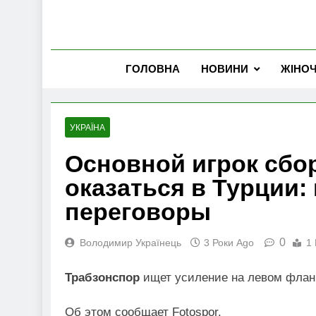
ГОЛОВНА
НОВИНИ
ЖІНО
УКРАЇНА
Основной игрок сбо
оказаться в Турции: 
переговоры
0
Володимир Українець
3 Роки Ago
1 
Трабзонспор
ищет усиление на левом флан
Об этом сообщает Fotospor.