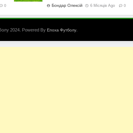
Бондар Олексій
6 Місяців Ago
0
0
болу 2024. Powered By
.
Епоха Футболу