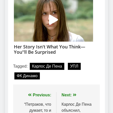
Tagged:
Карлос Де Пена
УПЛ
ФК Динамо
Навігація
Previous:
Next:
записів
“Петраков, что
Карлос Де Пена
думает, то и
объяснил,