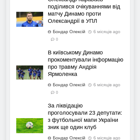
поділився очікуваннями від
матчу Динамо проти
Олександрії в УПЛ
Бондар Олексій
6 місяців ago
0
В київському Динамо
прокоментували інформацію
про травму Андрія
Ярмоленка
Бондар Олексій
6 місяців ago
0
За ліквідацію
проголосували 23 депутати:
з футбольної мапи України
зник ще один клуб
Бондар Олексій
6 місяців ago