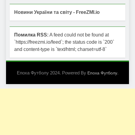
Новини України та світу - FreeZMI.io
Помилка RSS:
A feed could not be found at
`https://freezmi.io/feed`; the status code is `200`
and content-type is `text/html; charset=utf-8`
Епоха Футболу 2024. Powered By
.
Епоха Футболу