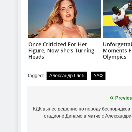
Tagged:
Александр Глеб
УАФ
Навігація
Previou
записів
КДК вынес решение по поводу беспорядков 
стадионе Динамо в матче с Александри