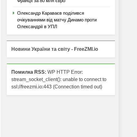
Франції за 80 млн євро
Олександр Караваєв поділився
очікуваннями від матчу Динамо проти
Олександрії в УПЛ
Новини України та світу - FreeZMI.io
Помилка RSS:
WP HTTP Error:
stream_socket_client(): unable to connect to
ssl://freezmi.io:443 (Connection timed out)