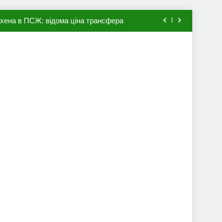
авця збірної Франції за 80 млн євро
ий до переходу в європейський клуб
вив бажання повернутися до Серії А
мхена в ПСЖ: відома ціна трансфера
авця збірної Франції за 80 млн євро