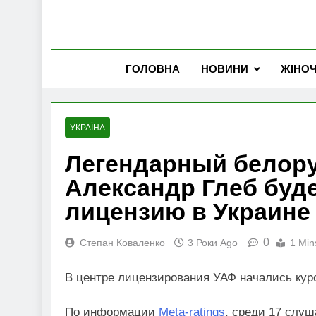
ГОЛОВНА
НОВИНИ
ЖІНО
УКРАЇНА
Легендарный белор
Александр Глеб буд
лицензию в Украине
0
Степан Коваленко
3 Роки Ago
1 Min
В центре лицензирования УАФ начались кур
По информации
Meta-ratings
, среди 17 слуш