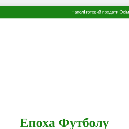
ПСЖ близький до підписання гр
Олександр Караваєв назвав гравця Динамо, який готов
Видатний аргентинець Карлос Тевес висло
Наполі готовий продати Осі
ПСЖ близький до підписання гр
Епоха Футболу