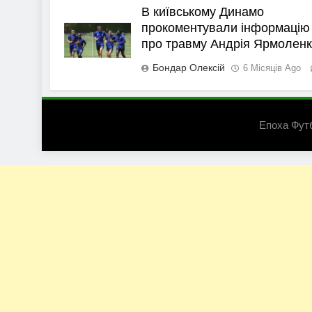
В київському Динамо
прокоментували інформацію
про травму Андрія Ярмолен
Бондар Олексій
6 Місяців Ago
Епоха Фут