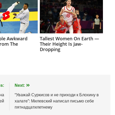
s:
Next:
на
“Уважай Суркисов и не приходи к Блохину в
ей
халате”: Милевский написал письмо себе
пятнадцатилетнему