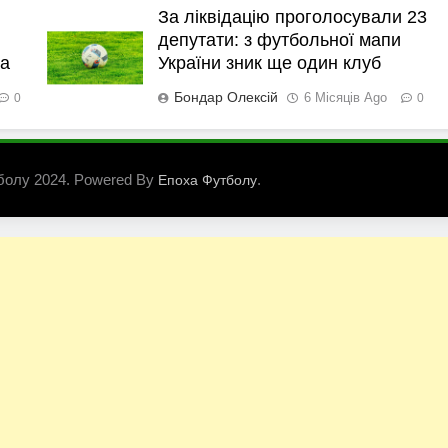
За ліквідацію проголосували 23
депутати: з футбольної мапи
ка
України зник ще один клуб
Бондар Олексій
6 Місяців Ago
0
0
болу 2024. Powered By
.
Епоха Футболу