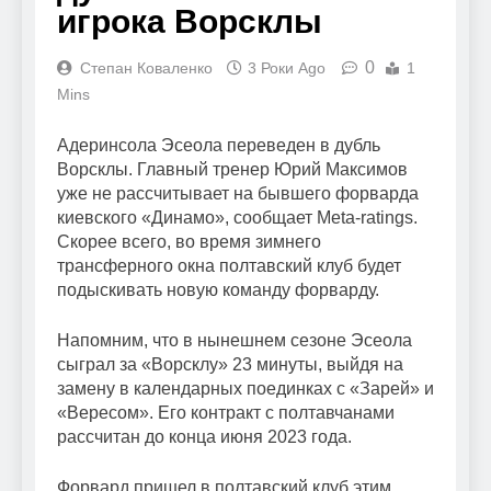
игрока Ворсклы
0
Степан Коваленко
3 Роки Ago
1
Mins
Адеринсола Эсеола переведен в дубль
Ворсклы. Главный тренер Юрий Mаксимов
уже не рассчитывает на бывшего форварда
киевского «Динамо», сообщает Meta-ratings.
Скорее всего, во время зимнего
трансферного окна полтавский клуб будет
подыскивать новую команду форварду.
Напомним, что в нынешнем сезоне Эсеола
сыграл за «Ворсклу» 23 минуты, выйдя на
замену в календарных поединках с «Зарей» и
«Вересом». Его контракт с полтавчанами
рассчитан до конца июня 2023 года.
Форвард пришел в полтавский клуб этим