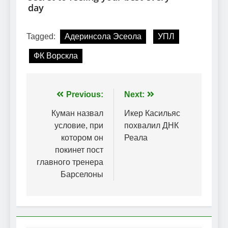
Tagged:
Адеринсола Эсеола
УПЛ
ФК Ворскла
Навігація
Previous:
Next:
записів
Куман назвал
Икер Касильяс
условие, при
похвалил ДНК
котором он
Реала
покинет пост
главного тренера
Барселоны