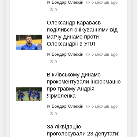
Бондар Олексій
6 місяців ago
0
Олександр Караваєв
поділився очікуваннями від
матчу Динамо проти
Олександрії в УПЛ
Бондар Олексій
6 місяців ago
0
В київському Динамо
прокоментували інформацію
про травму Андрія
Ярмоленка
Бондар Олексій
6 місяців ago
0
За ліквідацію
проголосували 23 депутати: