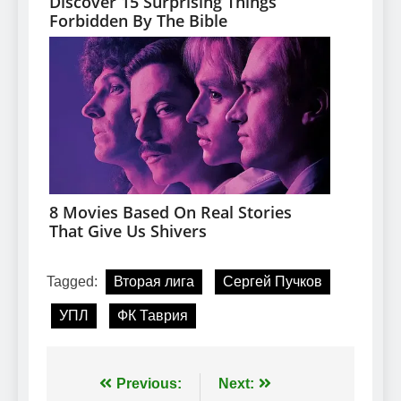
Tagged:
Вторая лига
Сергей Пучков
УПЛ
ФК Таврия
Навігація
Previous:
Next: