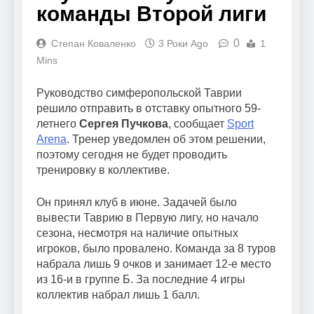
команды Второй лиги
0
Степан Коваленко
3 Роки Ago
1
Mins
Руководство симферопольской Таврии
решило отправить в отставку опытного 59-
летнего
Сергея Пучкова
, сообщает
Sport
Arena
. Тренер уведомлен об этом решении,
поэтому сегодня не будет проводить
тренировку в коллективе.
Он принял клуб в июне. Задачей было
вывести Таврию в Первую лигу, но начало
сезона, несмотря на наличие опытных
игроков, было провалено. Команда за 8 туров
набрала лишь 9 очков и занимает 12-е место
из 16-и в группе Б. За последние 4 игры
коллектив набрал лишь 1 балл.