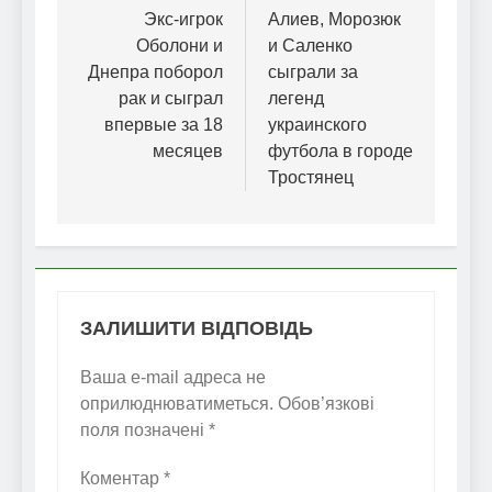
записів
Экс-игрок
Алиев, Морозюк
Оболони и
и Саленко
Днепра поборол
сыграли за
рак и сыграл
легенд
впервые за 18
украинского
месяцев
футбола в городе
Тростянец
ЗАЛИШИТИ ВІДПОВІДЬ
Ваша e-mail адреса не
оприлюднюватиметься.
Обов’язкові
поля позначені
*
Коментар
*