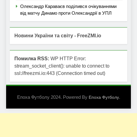
Олександр Караваєв поділився очікуваннями
від матчу Динамо проти Олександрії в УПЛ
Новини України та світу - FreeZMI.io
Помилка RSS:
WP HTTP Error:
stream_socket_client(): unable to connect to
ssl://freezmi.io:443 (Connection timed out)
Епоха Футболу 2024. Powered By
.
Епоха Футболу