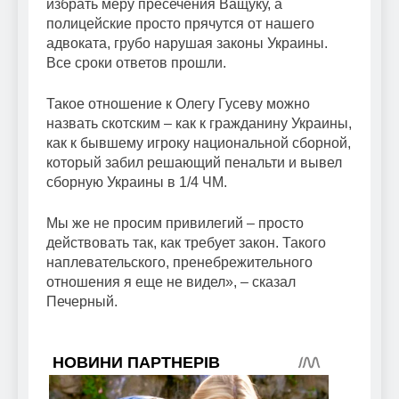
избрать меру пресечения Ващуку, а
полицейские просто прячутся от нашего
адвоката, грубо нарушая законы Украины.
Все сроки ответов прошли.
Такое отношение к Олегу Гусеву можно
назвать скотским – как к гражданину Украины,
как к бывшему игроку национальной сборной,
который забил решающий пенальти и вывел
сборную Украины в 1/4 ЧМ.
Мы же не просим привилегий – просто
действовать так, как требует закон. Такого
наплевательского, пренебрежительного
отношения я еще не видел», – сказал
Печерный.