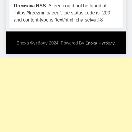
Помилка RSS:
A feed could not be found at
`https://freezmi.io/feed`; the status code is `200`
and content-type is `text/html; charset=utf-8`
Епоха Футболу 2024. Powered By
.
Епоха Футболу