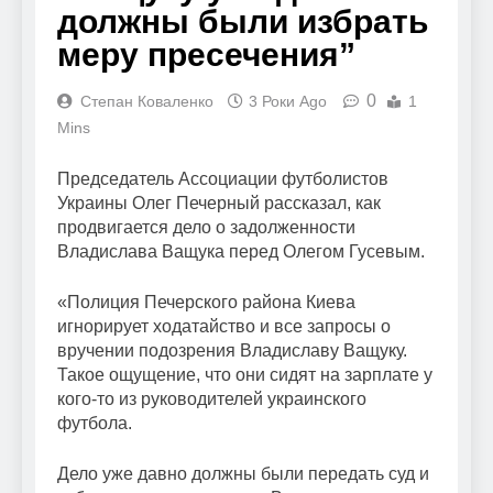
должны были избрать
меру пресечения”
0
Степан Коваленко
3 Роки Ago
1
Mins
Председатель Ассоциации футболистов
Украины Олег Печерный рассказал, как
продвигается дело о задолженности
Владислава Ващука перед Олегом Гусевым.
«Полиция Печерского района Киева
игнорирует ходатайство и все запросы о
вручении подозрения Владиславу Ващуку.
Такое ощущение, что они сидят на зарплате у
кого-то из руководителей украинского
футбола.
Дело уже давно должны были передать суд и