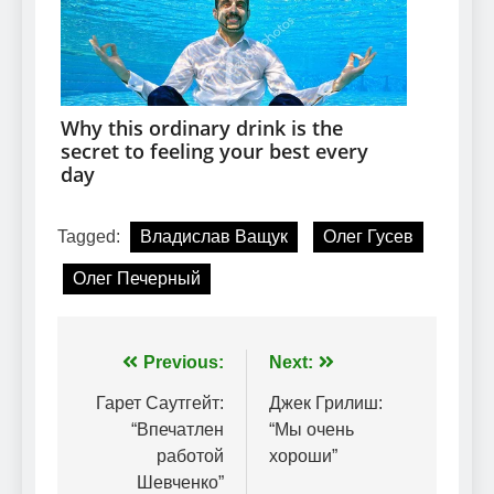
Tagged:
Владислав Ващук
Олег Гусев
Олег Печерный
Навігація
Previous:
Next:
записів
Гарет Саутгейт:
Джек Грилиш:
“Впечатлен
“Мы очень
работой
хороши”
Шевченко”