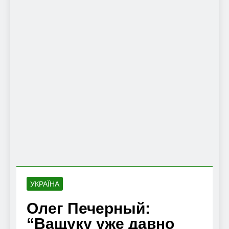
УКРАЇНА
Олег Печерный:
“Ващуку уже давно