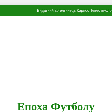
Видатний аргентинець Карлос Тевес висло
Наполі готовий продати Осі
ПСЖ близький до підписання гр
Олександр Караваєв назвав гравця Динамо, який готов
Видатний аргентинець Карлос Тевес висло
Наполі готовий продати Осі
ПСЖ близький до підписання гр
Епоха Футболу