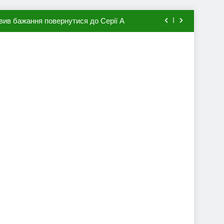
вив бажання повернутися до Серії А
мхена в ПСЖ: відома ціна трансфера
авця збірної Франції за 80 млн євро
ий до переходу в європейський клуб
вив бажання повернутися до Серії А
мхена в ПСЖ: відома ціна трансфера
авця збірної Франції за 80 млн євро