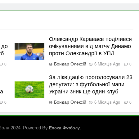
Олександр Караваєв поділився
 до
очікуваннями від матчу Динамо
уб
проти Олександрії в УПЛ
Бондар Олексій
6 Місяців Ago
0
0
За ліквідацію проголосували 23
депутати: з футбольної мапи
ка
України зник ще один клуб
Бондар Олексій
6 Місяців Ago
0
0
болу 2024. Powered By
.
Епоха Футболу