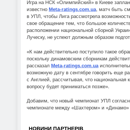
Игра на НСК «Олимпийский» в Киеве заплани
известно
Meta-ratings.com.ua
, матч быть с
в УПЛ, чтобы Лига рассмотрела возможность
свое обращение тем, что большое количеств
расположении национальной сборной Украин
Луческу, не успеют должным образом подгот
«К нам действительно поступило такое обр
поскольку динамовским сборникам действит
рассказал
Meta-ratings.com.ua
исполнительн
возможную дату в сентябре говорить еще ра
с Англией, рассчитывая, что национальная
вопросу будет приниматься позже».
Добавим, что новый чемпионат УПЛ согласн
чемпионате между «Шахтером» и «Динамо» с