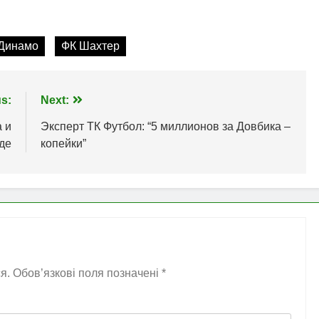
Динамо
ФК Шахтер
s:
Next:
 и
Эксперт ТК Футбол: “5 миллионов за Довбика –
де
копейки”
я.
Обов’язкові поля позначені
*