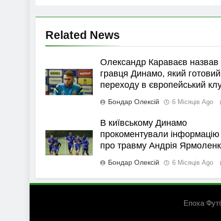
Related News
Олександр Караваєв назвав
гравця Динамо, який готовий
переходу в європейський кл
Бондар Олексій
6 Місяців Ago
В київському Динамо
прокоментували інформацію
про травму Андрія Ярмолен
Бондар Олексій
6 Місяців Ago
Епоха Фут