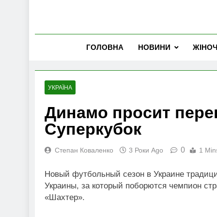
ГОЛОВНА
НОВИНИ
ЖІНО
УКРАЇНА
Динамо просит пере
Суперкубок
0
Степан Коваленко
3 Роки Ago
1 Min
Новый футбольный сезон в Украине традици
Украины, за который поборются чемпион ст
«Шахтер».