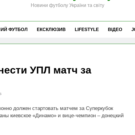
Новини футболу України та світу
ЧИЙ ФУТБОЛ
ЕКСКЛЮЗИВ
LIFESTYLE
ВІДЕО
J
нести УПЛ матч за
s
онно должен стартовать матчем за Суперкубок
раны киевское «Динамо» и вице-чемпион – донецкий