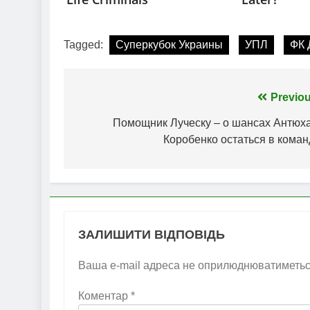
Tagged:
Суперкубок Украины
УПЛ
ФК 
Навігація
Previou
записів
Помощник Луческу – о шансах Антюха
Коробенко остаться в коман
ЗАЛИШИТИ ВІДПОВІДЬ
Ваша e-mail адреса не оприлюднюватиметьс
Коментар
*