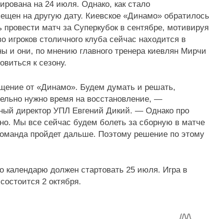
рована на 24 июля. Однако, как стало
мещен на другую дату. Киевское «Динамо» обратилось
 провести матч за Суперкубок в сентябре, мотивируя
о игроков столичного клуба сейчас находится в
ы и они, по мнению главного тренера киевлян Мирчи
овиться к сезону.
ащение от «Динамо». Будем думать и решать,
ельно нужно время на восстановление, —
ый директор УПЛ Евгений Дикий. — Однако про
но. Мы все сейчас будем болеть за сборную в матче
 команда пройдет дальше. Поэтому решение по этому
о календарю должен стартовать 25 июля. Игра в
остоится 2 октября.