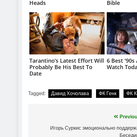
Tagged:
Давид Хочолава
ФК Генк
ФК К
Навігація
Previou
записів
Игорь Суркис эмоционально поддерж
Беседи