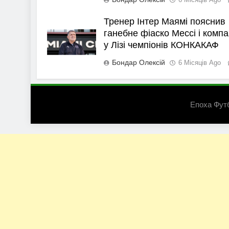
Тренер Інтер Маямі пояснив
ганебне фіаско Мессі і компа
у Лізі чемпіонів КОНКАКАФ
Бондар Олексій
6 Місяців Ago
Епоха Фут