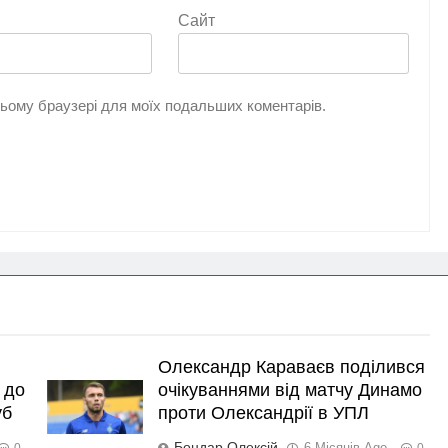
Сайт
 цьому браузері для моїх подальших коментарів.
Олександр Караваєв поділився
 до
очікуваннями від матчу Динамо
уб
проти Олександрії в УПЛ
Бондар Олексій
6 Місяців Ago
0
0