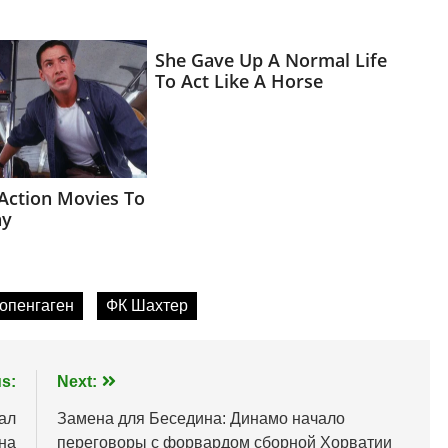
опенгаген
ФК Шахтер
s:
Next:
ал
Замена для Беседина: Динамо начало
на
переговоры с форвардом сборной Хорватии