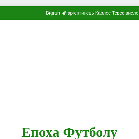
Видатний аргентинець Карлос Тевес висло
Наполі готовий продати Осі
ПСЖ близький до підписання гр
Олександр Караваєв назвав гравця Динамо, який готов
Видатний аргентинець Карлос Тевес висло
Наполі готовий продати Осі
ПСЖ близький до підписання гр
Епоха Футболу