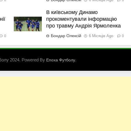
В київському Динамо
нії
прокоментували інформацію
про травму Андрія Ярмоленка
Бондар Олексій
6 Місяців Ago
0
0
болу 2024. Powered By
.
Епоха Футболу