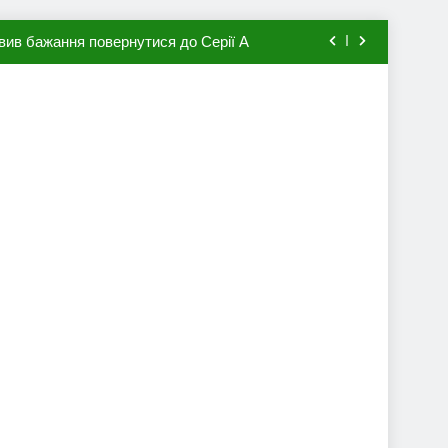
вив бажання повернутися до Серії А
мхена в ПСЖ: відома ціна трансфера
авця збірної Франції за 80 млн євро
ий до переходу в європейський клуб
вив бажання повернутися до Серії А
мхена в ПСЖ: відома ціна трансфера
авця збірної Франції за 80 млн євро