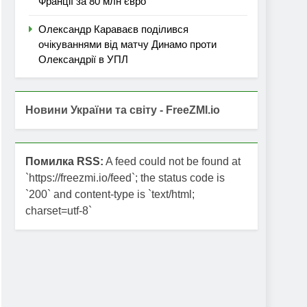
Франції за 80 млн євро
Олександр Караваєв поділився
очікуваннями від матчу Динамо проти
Олександрії в УПЛ
Новини України та світу - FreeZMI.io
Помилка RSS:
A feed could not be found at
`https://freezmi.io/feed`; the status code is
`200` and content-type is `text/html;
charset=utf-8`