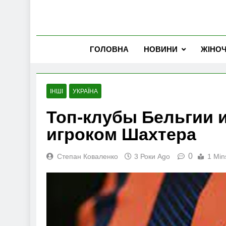
ГОЛОВНА
НОВИНИ
ЖІНО
ІНШІ
УКРАЇНА
Топ-клубы Бельгии 
игроком Шахтера
0
Степан Коваленко
3 Роки Ago
1 Min