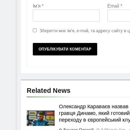
Ім'я
*
Email
*
Зберегти моє ім'я, e-mail, та адресу сайту в
Related News
Олександр Караваєв назвав
гравця Динамо, який готовий
переходу в європейський кл
Бондар Олексій
6 Місяців Ago