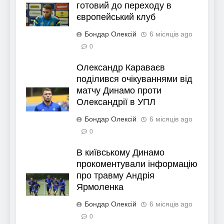
готовий до переходу в
європейський клуб
Бондар Олексій
6 місяців ago
0
Олександр Караваєв
поділився очікуваннями від
матчу Динамо проти
Олександрії в УПЛ
Бондар Олексій
6 місяців ago
0
В київському Динамо
прокоментували інформацію
про травму Андрія
Ярмоленка
Бондар Олексій
6 місяців ago
0