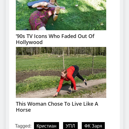
Tagged:
Кристиан
УПЛ
ФК Заря