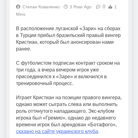
0
Степан Коваленко
3 Роки Ago
1
Mins
В расположение луганской «Зари» на сборах
в Турции прибыл бразильский правый вингер
Кристиан, который был анонсирован нами
ранее.
С футболистом подписан контракт сроком на
три года, а вчера вечером игрок уже
присоединился к «Заре» и включился в
тренировочный процесс.
Играет Кристиан на позиции правого вингера,
однако может сыграть слева или выполнить
роль оттянутого нападающего. Экс-клубом
игрока был «Гремио», однако до недавнего
времени игрок был арендован «Ботафого»,
сказано на сайте украинского клуба
.