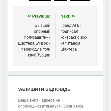
Навігація
Previous:
Next:
записів
Бывший
Гранд АПЛ
опорный
подписал
полузащитник
контракт с экс-
Шахтера близок к
капитаном
переходу в топ-
Шахтера
клуб Турции
ЗАЛИШИТИ ВІДПОВІДЬ
Ваша e-mail адреса не
оприлюднюватиметься.
Обов’язкові