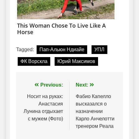
Tagged:
Пап-Альюн Ндиайе
УПЛ
ФК Ворскла
Юрий Максимов
Навігація
Previous:
Next:
записів
Носит на руках:
Фабио Капелло
Анастасия
высказался о
Лунина отдыхает
назначении
с мужем (Фото)
Карло Анчелотти
тренером Реала