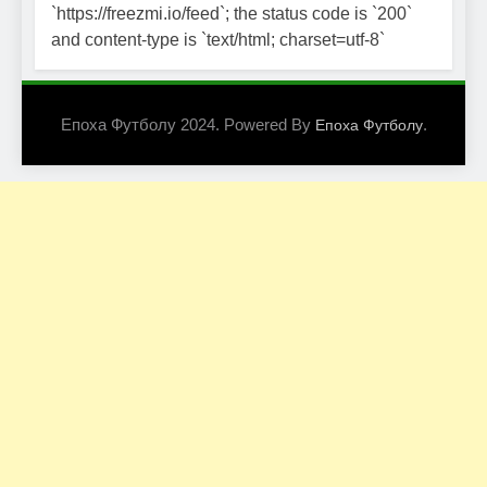
`https://freezmi.io/feed`; the status code is `200`
and content-type is `text/html; charset=utf-8`
Епоха Футболу 2024. Powered By
.
Епоха Футболу