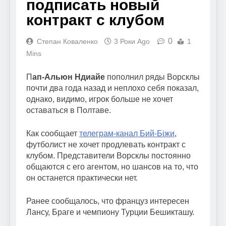
подписать новый
контракт с клубом
0
Степан Коваленко
3 Роки Ago
1
Mins
П
ап-Альюн Ндиайе
пополнил ряды Ворсклы
почти два года назад и неплохо себя показал,
однако, видимо, игрок больше не хочет
оставаться в Полтаве.
Как сообщает
телеграм-канал Бий-Біжи
,
футболист не хочет продлевать контракт с
клубом. Представители Ворсклы постоянно
общаются с его агентом, но шансов на то, что
он останется практически нет.
Ранее сообщалось, что француз интересен
Лансу, Браге и чемпиону Турции Бешикташу.