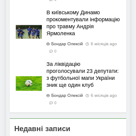
В київському Динамо
прокоментували інформацію
про травму Андрія
Ярмоленка
Бондар Олексій
6 місяців ago
0
За ліквідацію
проголосували 23 депутати:
з футбольної мапи України
зник ще один клуб
Бондар Олексій
6 місяців ago
0
Недавні записи