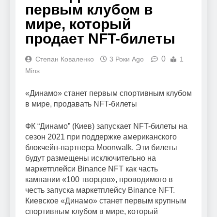
первым клубом в
мире, который
продает NFT-билеты
0
Степан Коваленко
3 Роки Ago
1
Mins
«Динамо» станет первым спортивным клубом
в мире, продавать NFT-билеты
ФК “Динамо” (Киев) запускает NFT-билеты на
сезон 2021 при поддержке американского
блокчейн-партнера Moonwalk. Эти билеты
будут размещены исключительно на
маркетплейси Binance NFT как часть
кампании «100 творцов», проводимого в
честь запуска маркетплейсу Binance NFT.
Киевское «Динамо» станет первым крупным
спортивным клубом в мире, который