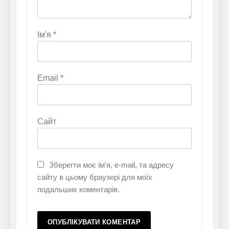
Ім'я
*
Email
*
Сайт
Зберегти моє ім'я, e-mail, та адресу
сайту в цьому браузері для моїх
подальших коментарів.