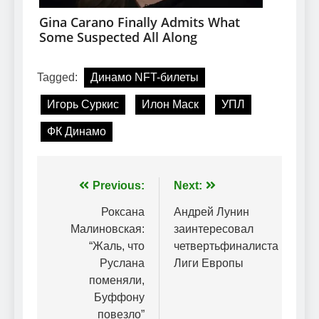
Tagged:
Динамо NFT-билеты
Игорь Суркис
Илон Маск
УПЛ
ФК Динамо
Навігація
Previous:
Next:
записів
Роксана
Андрей Лунин
Малиновская:
заинтересовал
“Жаль, что
четвертьфиналиста
Руслана
Лиги Европы
поменяли,
Буффону
повезло”