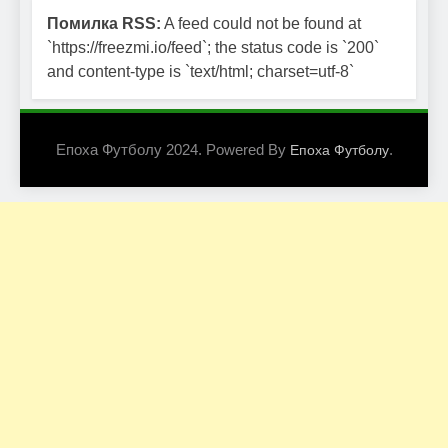
Помилка RSS:
A feed could not be found at
`https://freezmi.io/feed`; the status code is `200`
and content-type is `text/html; charset=utf-8`
Епоха Футболу 2024. Powered By
.
Епоха Футболу