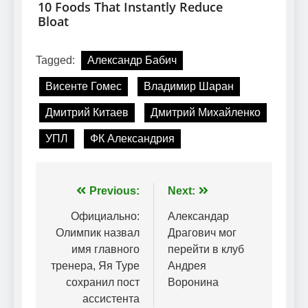
Tagged:
Александр Бабич
Висенте Гомес
Владимир Шаран
Дмитрий Китаев
Дмитрий Михайленко
УПЛ
ФК Александрия
Навігація
Previous:
Next:
записів
Официально:
Александар
Олимпик назвал
Драгович мог
имя главного
перейти в клуб
тренера, Яя Туре
Андрея
сохранил пост
Воронина
ассистента