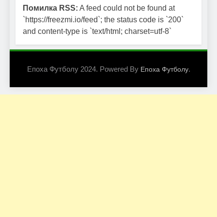
Помилка RSS:
A feed could not be found at
`https://freezmi.io/feed`; the status code is `200`
and content-type is `text/html; charset=utf-8`
Епоха Футболу 2024. Powered By
.
Епоха Футболу