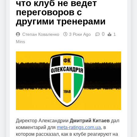
что клуб не ведет
переговоров с
другими тренерами
0
Степан Коваленко
3 Роки Ago
1
Mins
Директор Александрии
Дмитрий Китаев
дал
комментарий для
meta-ratings.com.ua
, в
котором рассказал, как в клубе реагируют на