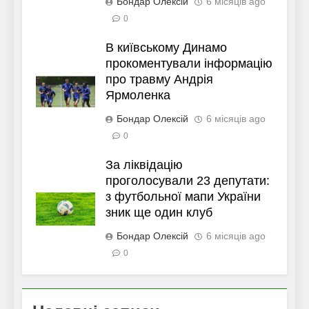
Бондар Олексій
6 місяців ago
0
В київському Динамо
прокоментували інформацію
про травму Андрія
Ярмоленка
Бондар Олексій
6 місяців ago
0
За ліквідацію
проголосували 23 депутати:
з футбольної мапи України
зник ще один клуб
Бондар Олексій
6 місяців ago
0