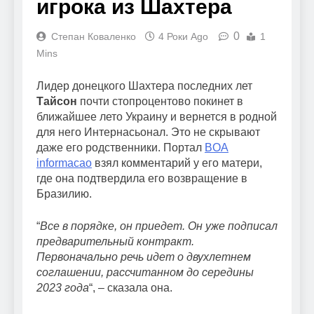
игрока из Шахтера
0
Степан Коваленко
4 Роки Ago
1
Mins
Лидер донецкого Шахтера последних лет
Тайсон
почти стопроцентово покинет в
ближайшее лето Украину и вернется в родной
для него Интернасьонал. Это не скрывают
даже его родственники. Портал
BOA
informacao
взял комментарий у его матери,
где она подтвердила его возвращение в
Бразилию.
“
Все в порядке, он приедет. Он уже подписал
предварительный контракт.
Первоначально речь идет о двухлетнем
соглашении, рассчитанном до середины
2023 года
“, – сказала она.