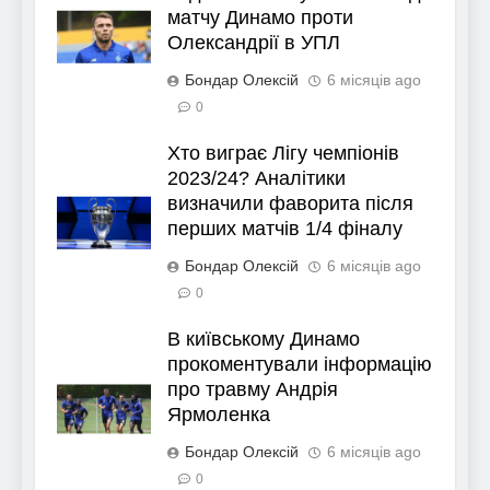
матчу Динамо проти
Олександрії в УПЛ
Бондар Олексій
6 місяців ago
0
Хто виграє Лігу чемпіонів
2023/24? Аналітики
визначили фаворита після
перших матчів 1/4 фіналу
Бондар Олексій
6 місяців ago
0
В київському Динамо
прокоментували інформацію
про травму Андрія
Ярмоленка
Бондар Олексій
6 місяців ago
0