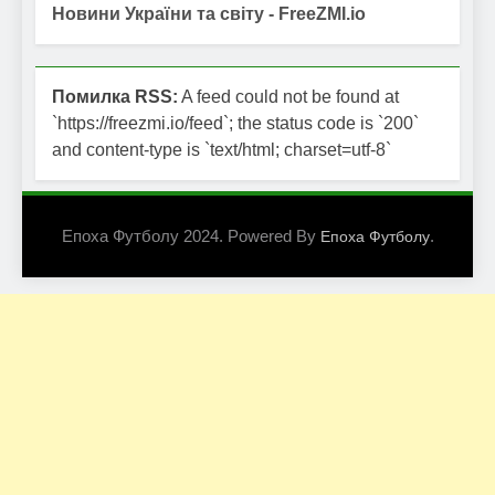
Новини України та світу - FreeZMI.io
Помилка RSS:
A feed could not be found at
`https://freezmi.io/feed`; the status code is `200`
and content-type is `text/html; charset=utf-8`
Епоха Футболу 2024. Powered By
.
Епоха Футболу