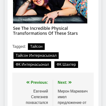
Tagged:
Тайсон
Тайсон Интернасьонал
ФК Интернасьонал
ФК Шахтер
Навігація
Previous:
Next:
записів
Евгений
Мирон Маркевич
Селезнев
имел
похвастался
предложение от