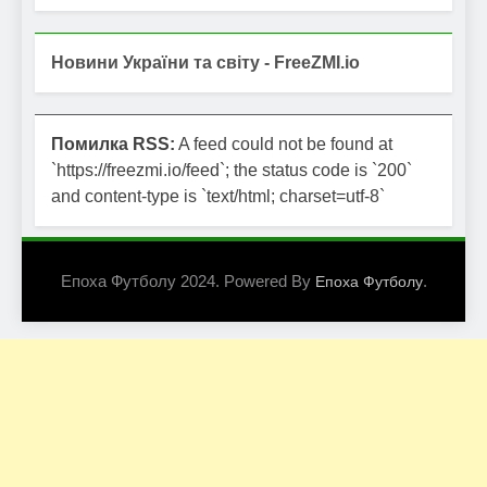
Новини України та світу - FreeZMI.io
Помилка RSS:
A feed could not be found at
`https://freezmi.io/feed`; the status code is `200`
and content-type is `text/html; charset=utf-8`
Епоха Футболу 2024. Powered By
.
Епоха Футболу