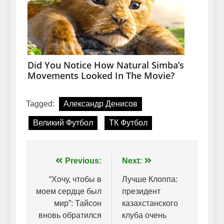
Tagged:
Александр Денисов
Великий Футбол
ТК Футбол
Навігація
Previous:
Next:
записів
“Хочу, чтобы в
Лучше Клоппа:
моем сердце был
президент
мир”: Тайсон
казахстанского
вновь обратился
клуба очень