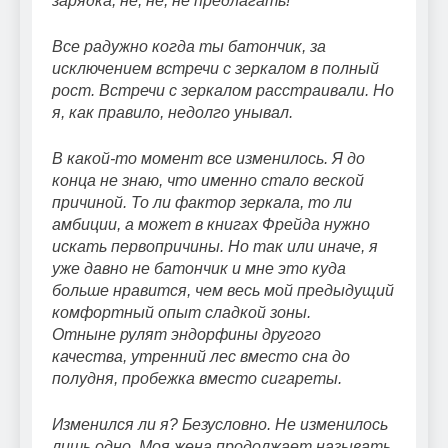
зарядка, не, не, не предлагать!
Все радужно когда ты батончик, за
исключением встречи с зеркалом в полный
рост. Встречи с зеркалом расстраивали. Но
я, как правило, недолго унывал.
В какой-то момент все изменилось. Я до
конца не знаю, что именно стало веской
причиной. То ли фактор зеркала, то ли
амбиции, а может в книгах Фрейда нужно
искать первопричины. Но так или иначе, я
уже давно не батончик и мне это куда
больше нравится, чем весь мой предыдущий
комфортный опыт сладкой зоны.
Отныне рулят эндорфины другого
качества, утренний лес вместо сна до
полудня, пробежка вместо сигареты.
Изменился ли я? Безусловно. Не изменилось
лишь одно. Моя жена продолжает называть