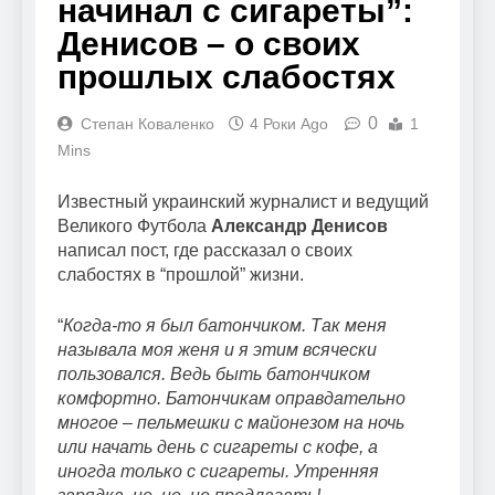
начинал с сигареты”:
Денисов – о своих
прошлых слабостях
0
Степан Коваленко
4 Роки Ago
1
Mins
Известный украинский журналист и ведущий
Великого Футбола
Александр Денисов
написал пост, где рассказал о своих
слабостях в “прошлой” жизни.
“
Когда-то я был батончиком. Так меня
называла моя женя и я этим всячески
пользовался. Ведь быть батончиком
комфортно. Батончикам оправдательно
многое – пельмешки с майонезом на ночь
или начать день с сигареты с кофе, а
иногда только с сигареты. Утренняя