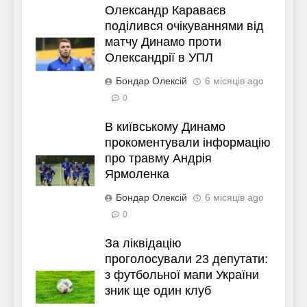
Олександр Караваєв
поділився очікуваннями від
матчу Динамо проти
Олександрії в УПЛ
Бондар Олексій
6 місяців ago
0
В київському Динамо
прокоментували інформацію
про травму Андрія
Ярмоленка
Бондар Олексій
6 місяців ago
0
За ліквідацію
проголосували 23 депутати:
з футбольної мапи України
зник ще один клуб