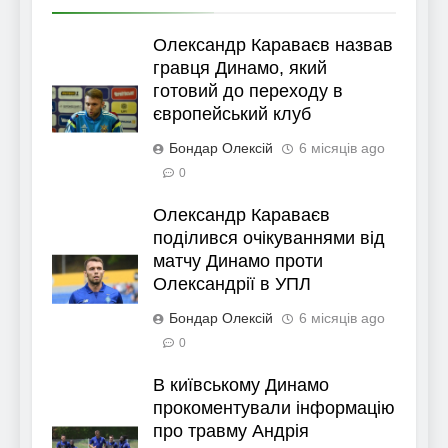
Олександр Караваєв назвав
гравця Динамо, який
готовий до переходу в
європейський клуб
Бондар Олексій
6 місяців ago
0
Олександр Караваєв
поділився очікуваннями від
матчу Динамо проти
Олександрії в УПЛ
Бондар Олексій
6 місяців ago
0
В київському Динамо
прокоментували інформацію
про травму Андрія