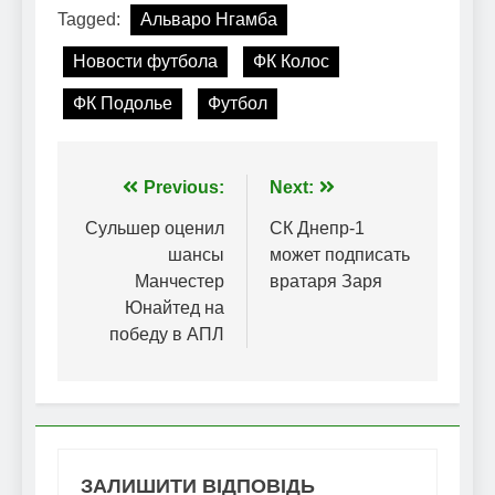
Tagged:
Альваро Нгамба
Новости футбола
ФК Колос
ФК Подолье
Футбол
Навігація
Previous:
Next:
записів
Сульшер оценил
СК Днепр-1
шансы
может подписать
Манчестер
вратаря Заря
Юнайтед на
победу в АПЛ
ЗАЛИШИТИ ВІДПОВІДЬ