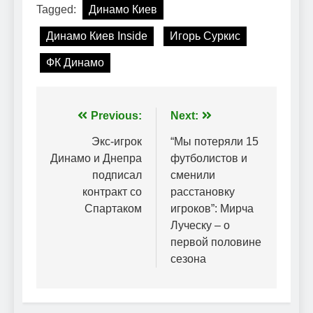
Tagged:
Динамо Киев
Динамо Киев Inside
Игорь Суркис
ФК Динамо
Навігація
Previous:
Next:
записів
Экс-игрок
“Мы потеряли 15
Динамо и Днепра
футболистов и
подписал
сменили
контракт со
расстановку
Спартаком
игроков”: Мирча
Луческу – о
первой половине
сезона