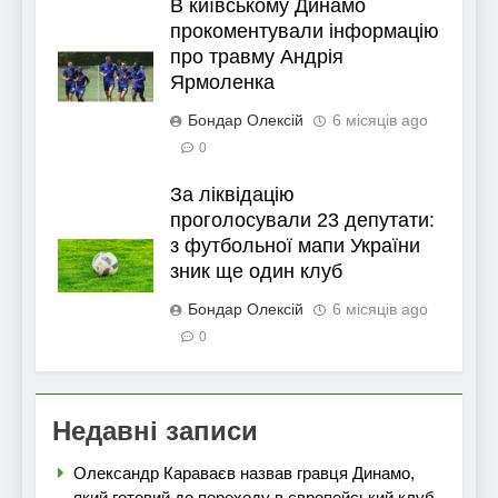
В київському Динамо
прокоментували інформацію
про травму Андрія
Ярмоленка
Бондар Олексій
6 місяців ago
0
За ліквідацію
проголосували 23 депутати:
з футбольної мапи України
зник ще один клуб
Бондар Олексій
6 місяців ago
0
Недавні записи
Олександр Караваєв назвав гравця Динамо,
який готовий до переходу в європейський клуб