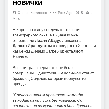
новички
0
Степан Коваленко
4 Роки Ago
1
Mins
Не прошло и двух недель от открытия
трансферного окна, а в Динамо уже
отправляли
Лиэля Абаду
, Линкольна,
Далехо Ирандустом
из шведского Хаккена и
хавбеком Динамо Загреб
Кристьяном
Якичем
.
Все эти трансферы так и не были
совершены. Единственным новичком станет
бразилец Сидклей, который вернулся из
аренды.
“
Согласно нашим прогнозам, команда
выходит из отпуска без новичков. Со
вторника, по возвращению в Киев братьев