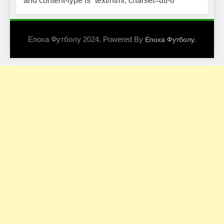
and content-type is `text/html; charset=utf-8`
Епоха Футболу 2024. Powered By
.
Епоха Футболу