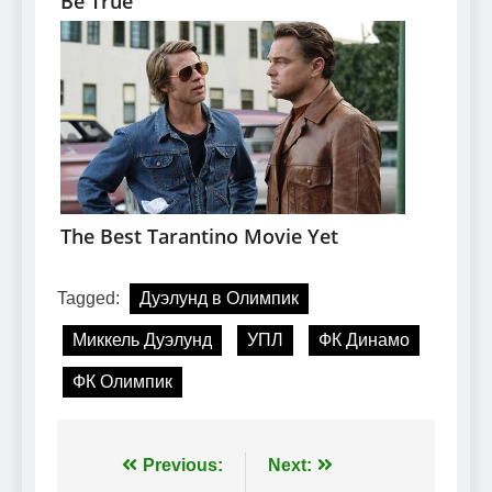
Tagged:
Дуэлунд в Олимпик
Миккель Дуэлунд
УПЛ
ФК Динамо
ФК Олимпик
Навігація
Previous:
Next: