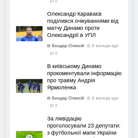
0
Олександр Караваєв
поділився очікуваннями від
матчу Динамо проти
Олександрії в УПЛ
Бондар Олексій
6 місяців ago
0
В київському Динамо
прокоментували інформацію
про травму Андрія
Ярмоленка
Бондар Олексій
6 місяців ago
0
За ліквідацію
проголосували 23 депутати:
з футбольної мапи України