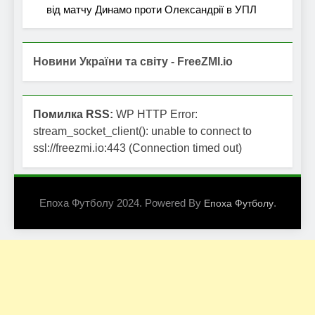
від матчу Динамо проти Олександрії в УПЛ
Новини України та світу - FreeZMI.io
Помилка RSS:
WP HTTP Error:
stream_socket_client(): unable to connect to
ssl://freezmi.io:443 (Connection timed out)
Епоха Футболу 2024. Powered By
.
Епоха Футболу