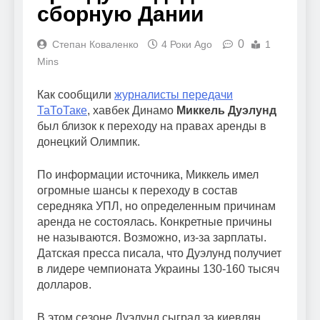
сборную Дании
0
Степан Коваленко
4 Роки Ago
1
Mins
Как сообщили
журналисты передачи
ТаТоТаке
, хавбек Динамо
Миккель Дуэлунд
был близок к переходу на правах аренды в
донецкий Олимпик.
По информации источника, Миккель имел
огромные шансы к переходу в состав
середняка УПЛ, но определенным причинам
аренда не состоялась. Конкретные причины
не называются. Возможно, из-за зарплаты.
Датская пресса писала, что Дуэлунд получиет
в лидере чемпионата Украины 130-160 тысяч
долларов.
В этом сезоне Дуэлунд сыграл за киевлян