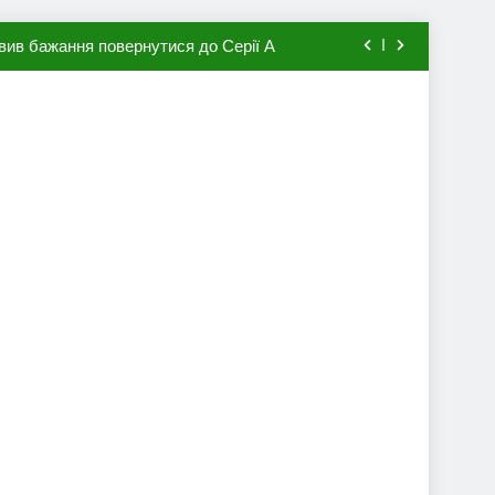
вив бажання повернутися до Серії А
мхена в ПСЖ: відома ціна трансфера
авця збірної Франції за 80 млн євро
ий до переходу в європейський клуб
вив бажання повернутися до Серії А
мхена в ПСЖ: відома ціна трансфера
авця збірної Франції за 80 млн євро