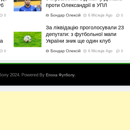
уб
проти Олександрії в УПЛ
Бондар Олексій
6 Місяців Ago
0
0
За ліквідацію проголосували 23
депутати: з футбольної мапи
ка
України зник ще один клуб
Бондар Олексій
6 Місяців Ago
0
0
болу 2024. Powered By
.
Епоха Футболу