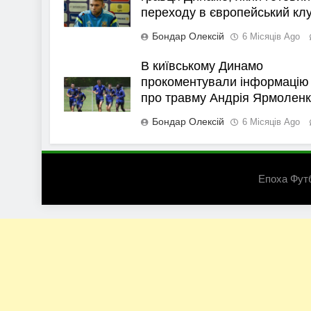
переходу в європейський кл
Бондар Олексій
6 Місяців Ago
В київському Динамо
прокоментували інформацію
про травму Андрія Ярмолен
Бондар Олексій
6 Місяців Ago
Епоха Фут