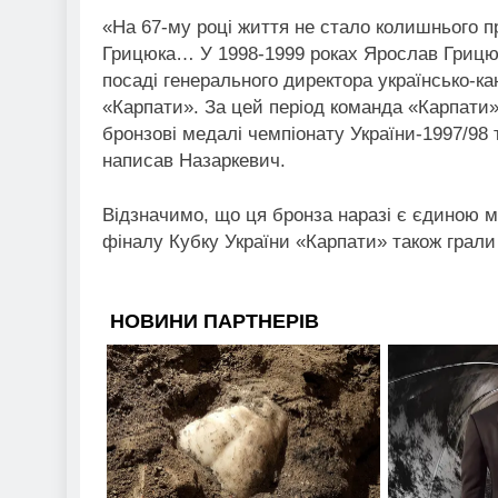
«На 67-му році життя не стало колишнього
Грицюка… У 1998-1999 роках Ярослав Грицю
посаді генерального директора українсько-к
«Карпати». За цей період команда «Карпати» 
бронзові медалі чемпіонату України-1997/98
написав Назаркевич.
Відзначимо, що ця бронза наразі є єдиною м
фіналу Кубку України «Карпати» також грали 