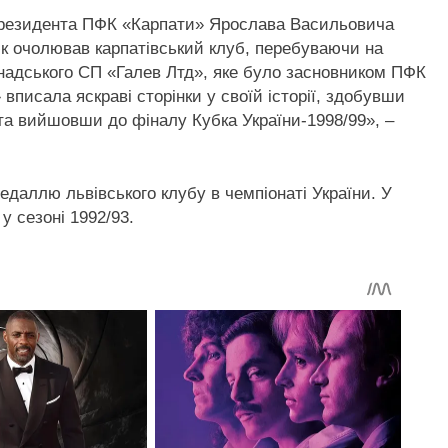
 президента ПФК «Карпати» Ярослава Васильовича
к очолював карпатівський клуб, перебуваючи на
анадського СП «Галев Лтд», яке було засновником ПФК
вписала яскраві сторінки у своїй історії, здобувши
 та вийшовши до фіналу Кубка України-1998/99», –
едаллю львівського клубу в чемпіонаті України. У
у сезоні 1992/93.