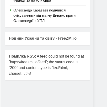
Франції за 80 млн євро
Олександр Караваєв поділився
очікуваннями від матчу Динамо проти
Олександрії в УПЛ
Новини України та світу - FreeZMI.io
Помилка RSS:
A feed could not be found at
`https://freezmi.io/feed`; the status code is
`200` and content-type is `text/html;
charset=utf-8`