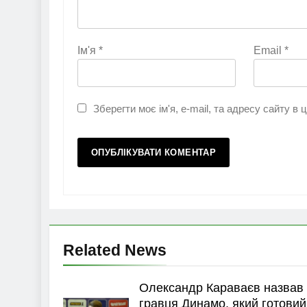
Ім'я
*
Email
*
Зберегти моє ім'я, e-mail, та адресу сайту в
Related News
Олександр Караваєв назвав
гравця Динамо, який готовий