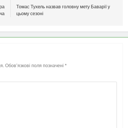
ра
Томас Тухель назвав головну мету Баварії у
ча
цьому сезоні
я.
Обов’язкові поля позначені
*