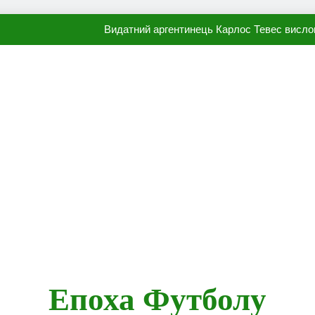
Видатний аргентинець Карлос Тевес висло
Наполі готовий продати Осі
ПСЖ близький до підписання гр
Олександр Караваєв назвав гравця Динамо, який готов
Видатний аргентинець Карлос Тевес висло
Наполі готовий продати Осі
ПСЖ близький до підписання гр
Епоха Футболу