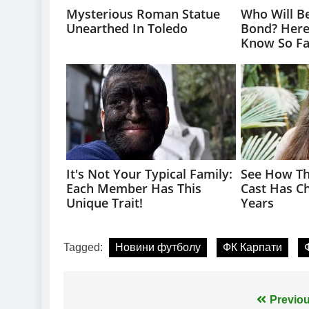
Tagged:
Новини футболу
ФК Карпати
Навігація
Previou