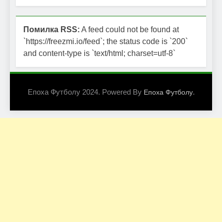
Помилка RSS:
A feed could not be found at
`https://freezmi.io/feed`; the status code is `200`
and content-type is `text/html; charset=utf-8`
Епоха Футболу 2024. Powered By
.
Епоха Футболу