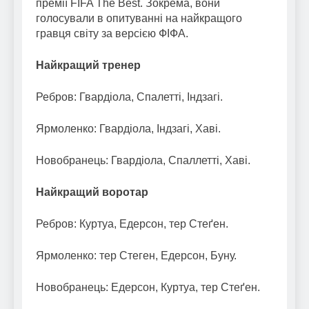
премії FIFA The Best. Зокрема, вони
голосували в опитуванні на найкращого
гравця світу за версією ФІФА.
Найкращий тренер
Ребров: Гвардіола, Спалетті, Індзагі.
Ярмоленко: Гвардіола, Індзагі, Хаві.
Новобранець: Гвардіола, Спаллетті, Хаві.
Найкращий воротар
Ребров: Куртуа, Едерсон, тер Стеґен.
Ярмоленко: тер Стеген, Едерсон, Буну.
Новобранець: Едерсон, Куртуа, тер Стеґен.