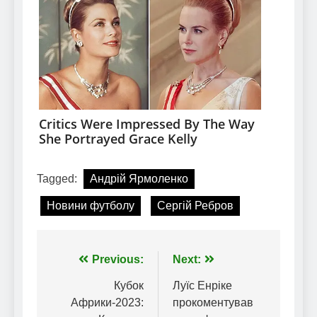
Tagged:
Андрій Ярмоленко
Новини футболу
Сергій Ребров
Навігація
Previous:
Next:
записів
Кубок
Луїс Енріке
Африки-2023:
прокоментував