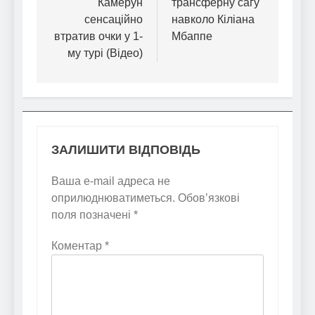
Камерун
трансферну сагу
сенсаційно
навколо Кіліана
втратив очки у 1-
Мбаппе
му турі (Відео)
ЗАЛИШИТИ ВІДПОВІДЬ
Ваша e-mail адреса не
оприлюднюватиметься.
Обов’язкові
поля позначені
*
Коментар
*