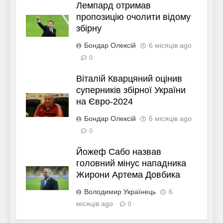
Лемпард отримав
пропозицію очолити відому
збірну
Бондар Олексій
6 місяців ago
0
Віталій Кварцяний оцінив
суперників збірної України
на Євро-2024
Бондар Олексій
6 місяців ago
0
Йожеф Сабо назвав
головний мінус нападника
Жирони Артема Довбика
Володимир Українець
6
місяців ago
0