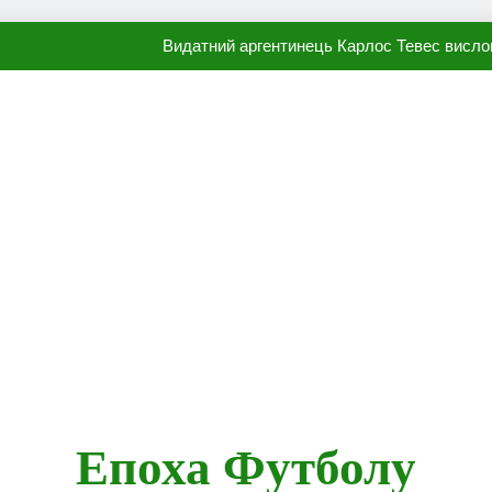
Видатний аргентинець Карлос Тевес висло
Наполі готовий продати Осі
ПСЖ близький до підписання гр
Олександр Караваєв назвав гравця Динамо, який готов
Видатний аргентинець Карлос Тевес висло
Наполі готовий продати Осі
ПСЖ близький до підписання гр
Епоха Футболу