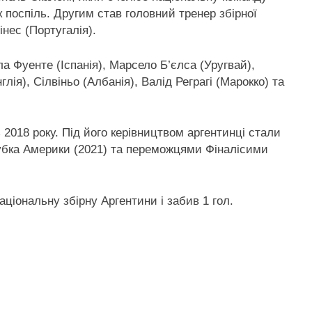
к поспіль. Другим став головний тренер збірної
нес (Португалія).
а Фуенте (Іспанія), Марсело Б’єлса (Уругвай),
лія), Сілвіньо (Албанія), Валід Реграгі (Марокко) та
 2018 року. Під його керівництвом аргентинці стали
Кубка Америки (2021) та переможцями Фіналісими
національну збірну Аргентини і забив 1 гол.