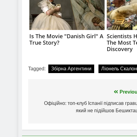
Tagged:
Збірна Аргентини
Ліонель Скалон
Навігація
Previou
записів
Офіційно: топ-клуб Іспанії підписав грав
який не підійшов Бешикта