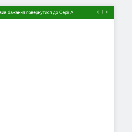
вив бажання повернутися до Серії А
мхена в ПСЖ: відома ціна трансфера
авця збірної Франції за 80 млн євро
ий до переходу в європейський клуб
вив бажання повернутися до Серії А
мхена в ПСЖ: відома ціна трансфера
авця збірної Франції за 80 млн євро