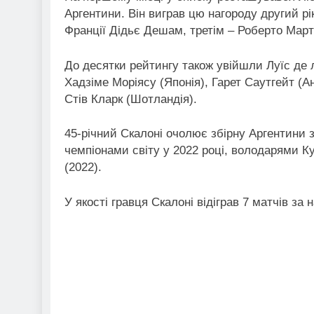
Аргентини. Він виграв цю нагороду другий рі
Франції Дідьє Дешам, третім – Роберто Марті
До десятки рейтингу також увійшли Луїс де л
Хадзіме Моріясу (Японія), Гарет Саутгейт (Анг
Стів Кларк (Шотландія).
45-річний Скалоні очолює збірну Аргентини з
чемпіонами світу у 2022 році, володарями 
(2022).
У якості гравця Скалоні відіграв 7 матчів за 