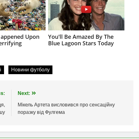
і
Новини футболу
s:
Next:
ця,
Мікель Артета висловився про сенсаційну
шу
поразку від Фулгема