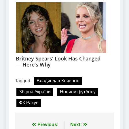
Tagged:
Владислав Кочергін
Збірна України
Новини футболу
ФК Ракув
Навігація
Previous:
Next: