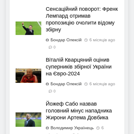
Сенсаційний поворот: Френк
Лемпард отримав
пропозицію очолити відому
збірну
Бондар Олексій
6 місяців ago
0
Віталій Кварцяний оцінив
суперників збірної України
на Євро-2024
Бондар Олексій
6 місяців ago
0
Йожеф Сабо назвав
головний мінус нападника
Жирони Артема Довбика
Володимир Українець
6