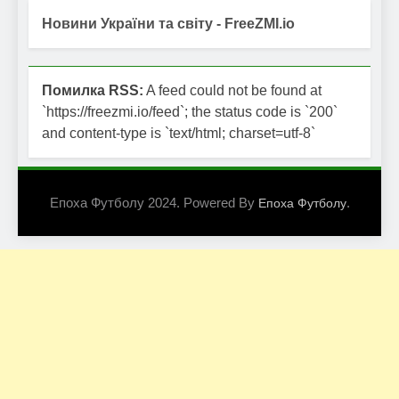
Новини України та світу - FreeZMI.io
Помилка RSS:
A feed could not be found at
`https://freezmi.io/feed`; the status code is `200`
and content-type is `text/html; charset=utf-8`
Епоха Футболу 2024. Powered By
.
Епоха Футболу