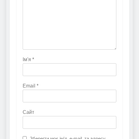
Ім'я
*
Email
*
Сайт
Зберегти моє ім'я, e-mail, та адресу