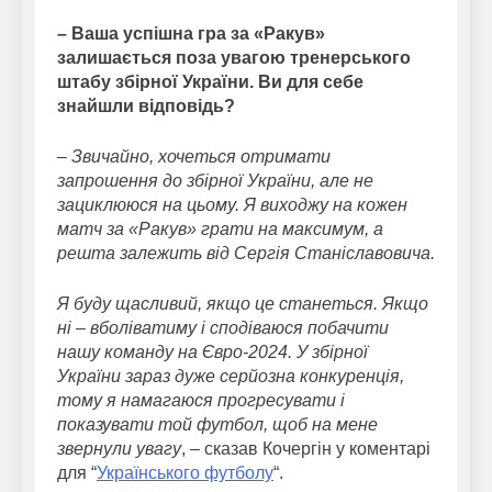
– Ваша успішна гра за «Ракув»
залишається поза увагою тренерського
штабу збірної України. Ви для себе
знайшли відповідь?
–
Звичайно, хочеться отримати
запрошення до збірної України, але не
зациклююся на цьому. Я виходжу на кожен
матч за «Ракув» грати на максимум, а
решта залежить від Сергія Станіславовича.
Я буду щасливий, якщо це станеться. Якщо
ні – вболіватиму і сподіваюся побачити
нашу команду на Євро-2024. У збірної
України зараз дуже серйозна конкуренція,
тому я намагаюся прогресувати і
показувати той футбол, щоб на мене
звернули увагу
, – сказав Кочергін у коментарі
для “
Українського футболу
“.