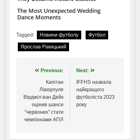
Tagged:
Новини футболу
Футбол
Ярослав Ракицький
Навігація
Previous:
Next:
записів
Капітан
IFFHS назвала
Ліверпуля
найкращого
Вірджіл ван Дейк
футболіста 2023
оцінив шанси
року
“червоних” стати
чемпіонами АПЛ