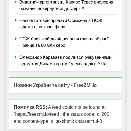
Видатний аргентинець Карлос Тевес висловив
бажання повернутися до Серії А
Наполі готовий продати Осімхена в ПСЖ:
відома ціна трансфера
ПСЖ близький до підписання гравця збірної
Франції за 80 млн євро
Олександр Караваєв поділився очікуваннями
від матчу Динамо проти Олександрії в УПЛ
Новини України та світу - FreeZMI.io
Помилка RSS:
A feed could not be found at
`https://freezmi.io/feed`; the status code is `200`
and content-type is `text/html; charset=utf-8`