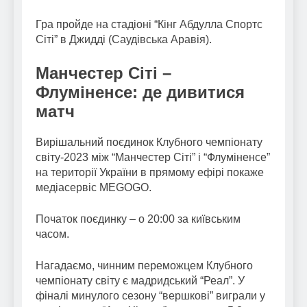
Гра пройде на стадіоні “Кінг Абдулла Спортс
Сіті” в Джидді (Саудівська Аравія).
Манчестер Сіті –
Флуміненсе: де дивитися
матч
Вирішальний поєдинок Клубного чемпіонату
світу-2023 між “Манчестер Сіті” і “Флуміненсе”
на території України в прямому ефірі покаже
медіасервіс MEGOGO.
Початок поєдинку – о 20:00 за київським
часом.
Нагадаємо, чинним переможцем Клубного
чемпіонату світу є мадридський “Реал”. У
фіналі минулого сезону “вершкові” виграли у