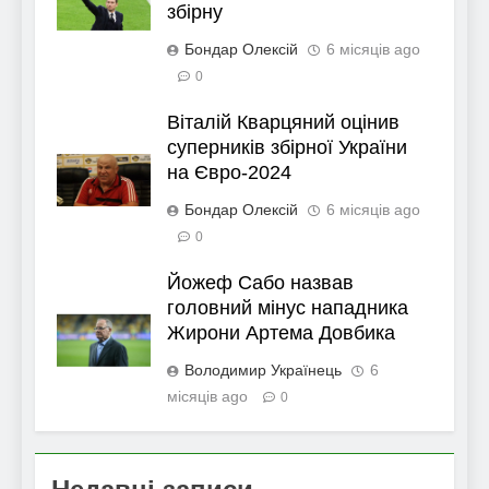
збірну
Бондар Олексій
6 місяців ago
0
Віталій Кварцяний оцінив
суперників збірної України
на Євро-2024
Бондар Олексій
6 місяців ago
0
Йожеф Сабо назвав
головний мінус нападника
Жирони Артема Довбика
Володимир Українець
6
місяців ago
0