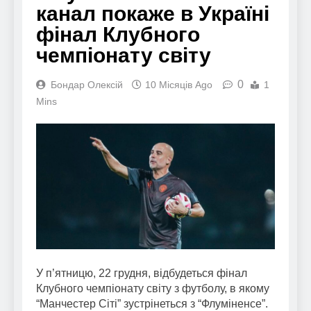
канал покаже в Україні
фінал Клубного
чемпіонату світу
0
Бондар Олексій
10 Місяців Ago
1
Mins
У п’ятницю, 22 грудня, відбудеться фінал
Клубного чемпіонату світу з футболу, в якому
“Манчестер Сіті” зустрінеться з “Флуміненсе”.