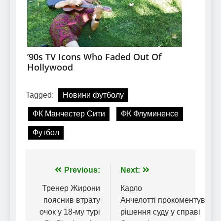
Tagged:
Новини футболу
ФК Манчестер Сити
ФК Флуминенсе
Футбол
Навігація
Previous:
Next:
записів
Тренер Жирони
Карло
пояснив втрату
Анчелотті прокоментував
очок у 18-му турі
рішення суду у справі