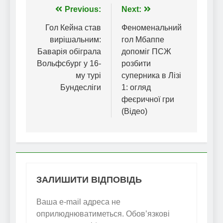
Навігація
Previous:
Next:
записів
Гол Кейна став
Феноменальний
вирішальним:
гол Мбаппе
Баварія обіграла
допоміг ПСЖ
Вольфсбург у 16-
розбити
му турі
суперника в Лізі
Бундесліги
1: огляд
феєричної гри
(Відео)
ЗАЛИШИТИ ВІДПОВІДЬ
Ваша e-mail адреса не
оприлюднюватиметься.
Обов’язкові