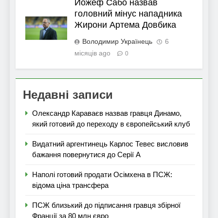
Йожеф Сабо назвав
головний мінус нападника
Жирони Артема Довбика
Володимир Українець
6
місяців ago
0
Недавні записи
Олександр Караваєв назвав гравця Динамо,
який готовий до переходу в європейський клуб
Видатний аргентинець Карлос Тевес висловив
бажання повернутися до Серії А
Наполі готовий продати Осімхена в ПСЖ:
відома ціна трансфера
ПСЖ близький до підписання гравця збірної
Франції за 80 млн євро