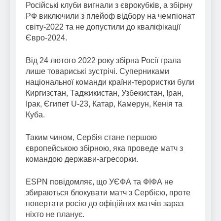
Російські клуби вигнали з єврокубків, а збірну
РФ виключили з плейоф відбору на чемпіонат
світу-2022 та не допустили до кваліфікації
Євро-2024.
Від 24 лютого 2022 року збірна Росії грала
лише товариські зустрічі. Суперниками
національної команди країни-терористки були
Киргизстан, Таджикистан, Узбекистан, Іран,
Ірак, Єгипет U-23, Катар, Камерун, Кенія та
Куба.
Таким чином, Сербія стане першою
європейською збірною, яка проведе матч з
командою держави-агресорки.
ESPN повідомляє, що УЄФА та ФІФА не
збираються блокувати матч з Сербією, проте
повертати росію до офіційних матчів зараз
ніхто не планує.