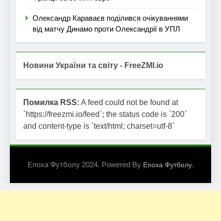
Олександр Караваєв поділився очікуваннями
від матчу Динамо проти Олександрії в УПЛ
Новини України та світу - FreeZMI.io
Помилка RSS:
A feed could not be found at
`https://freezmi.io/feed`; the status code is `200`
and content-type is `text/html; charset=utf-8`
Епоха Футболу 2024. Powered By
.
Епоха Футболу