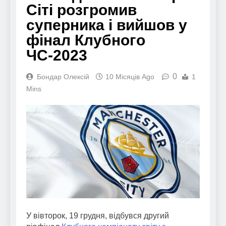
Сіті розгромив
суперника і вийшов у
фінал Клубного
ЧС-2023
0
Бондар Олексій
10 Місяців Ago
1
Mins
У вівторок, 19 грудня, відбувся другий