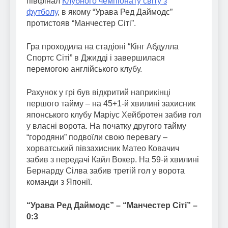
півфінал
Клубного чемпіонату світу з
футболу
, в якому “Урава Ред Даймодс”
протистояв “Манчестер Сіті”.
Гра проходила на стадіоні “Кінг Абдулла
Спортс Сіті” в Джидді і завершилася
перемогою англійського клубу.
Рахунок у грі був відкритий наприкінці
першого тайму – на 45+1-й хвилині захисник
японського клубу Маріус Хейбротен забив гол
у власні ворота. На початку другого тайму
“городяни” подвоїли свою перевагу –
хорватський півзахисник Матео Ковачич
забив з передачі Кайл Вокер. На 59-й хвилині
Бернарду Сілва забив третій гол у ворота
команди з Японії.
“Урава Ред Даймодс” – “Манчестер Сіті” –
0:3