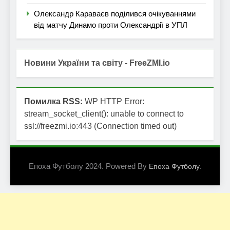
Олександр Караваєв поділився очікуваннями
від матчу Динамо проти Олександрії в УПЛ
Новини України та світу - FreeZMI.io
Помилка RSS:
WP HTTP Error:
stream_socket_client(): unable to connect to
ssl://freezmi.io:443 (Connection timed out)
Епоха Футболу 2024. Powered By
.
Епоха Футболу