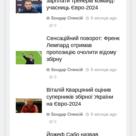
зарплати тренерів команд-
учасниць Євро-2024
Бондар Олексій
6 місяців ago
0
Сенсаційний поворот: Френк
Лемпард отримав
пропозицію очолити відому
збірну
Бондар Олексій
6 місяців ago
0
Віталій Кварцяний оцінив
суперників збірної України
на Євро-2024
Бондар Олексій
6 місяців ago
0
Йожеф Сабо назвав