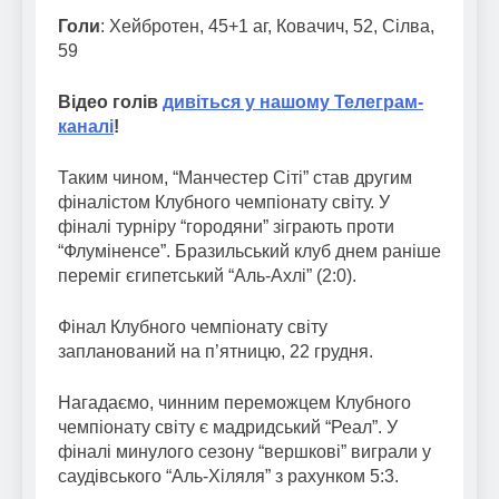
Голи
: Хейбротен, 45+1 аг, Ковачич, 52, Сілва,
59
Відео голів
дивіться у нашому Телеграм-
каналі
!
Таким чином, “Манчестер Сіті” став другим
фіналістом Клубного чемпіонату світу. У
фіналі турніру “городяни” зіграють проти
“Флуміненсе”. Бразильський клуб днем раніше
переміг єгипетський “Аль-Ахлі” (2:0).
Фінал Клубного чемпіонату світу
запланований на п’ятницю, 22 грудня.
Нагадаємо, чинним переможцем Клубного
чемпіонату світу є мадридський “Реал”. У
фіналі минулого сезону “вершкові” виграли у
саудівського “Аль-Хіляля” з рахунком 5:3.