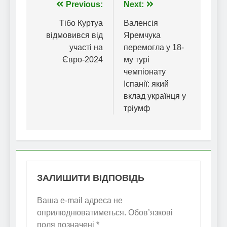
Навігація
Previous:
Next:
записів
Тібо Куртуа
Валенсія
відмовився від
Яремчука
участі на
перемогла у 18-
Євро-2024
му турі
чемпіонату
Іспанії: який
вклад українця у
тріумф
ЗАЛИШИТИ ВІДПОВІДЬ
Ваша e-mail адреса не
оприлюднюватиметься.
Обов’язкові
поля позначені
*