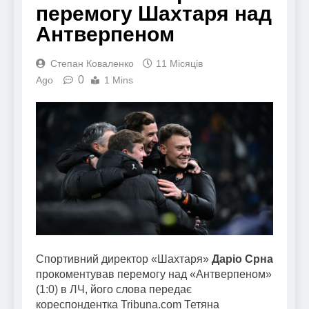
перемогу Шахтаря над
Антверпеном
Степан Коваленко
11 Місяців
0
Ago
1 Mins
Спортивний директор «Шахтаря»
Даріо Срна
прокоментував перемогу над «Антверпеном»
(1:0) в ЛЧ, його слова передає
кореспондентка Tribuna.com Тетяна