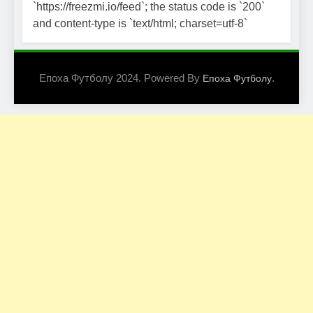
`https://freezmi.io/feed`; the status code is `200`
and content-type is `text/html; charset=utf-8`
Епоха Футболу 2024. Powered By
.
Епоха Футболу