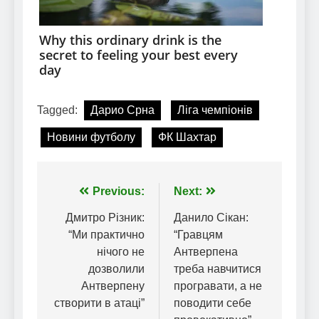
Tagged:
Дарио Срна
Ліга чемпіонів
Новини футболу
ФК Шахтар
Навігація
Previous:
Next:
записів
Дмитро Різник:
Данило Сікан:
“Ми практично
“Гравцям
нічого не
Антверпена
дозволили
треба навчитися
Антверпену
програвати, а не
створити в атаці”
поводити себе