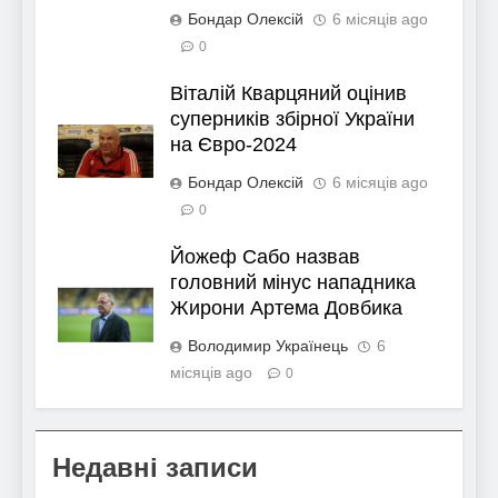
Бондар Олексій
6 місяців ago
0
Віталій Кварцяний оцінив
суперників збірної України
на Євро-2024
Бондар Олексій
6 місяців ago
0
Йожеф Сабо назвав
головний мінус нападника
Жирони Артема Довбика
Володимир Українець
6
місяців ago
0
Недавні записи