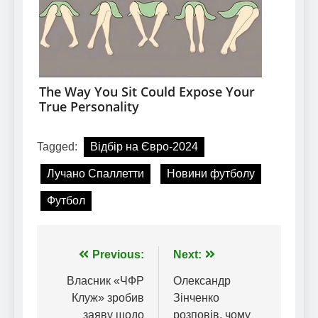
Tagged:
Відбір на Євро-2024
Лучано Спаллетти
Новини футболу
Футбол
Навігація
Previous:
Next:
записів
Власник «ЧФР
Олександр
Клуж» зробив
Зінченко
заяву щодо
розповів, чому