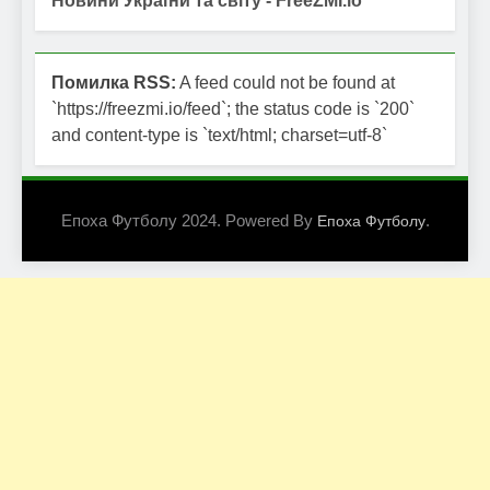
Новини України та світу - FreeZMI.io
Помилка RSS:
A feed could not be found at
`https://freezmi.io/feed`; the status code is `200`
and content-type is `text/html; charset=utf-8`
Епоха Футболу 2024. Powered By
.
Епоха Футболу