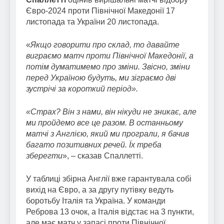
Євро-2024 проти Північної Македонії 17
листопада та України 20 листопада.
«
Якщо говорити про склад, то давайте
виграємо матч проти Північної Македонії, а
потім думатимемо про зміни. Звісно, зміни
перед Україною будуть, ми зіграємо дві
зустрічі за короткий період».
«Страх? Він з нами, він нікуди не зникає, але
ми пройдемо все це разом. В останньому
матчі з Англією, який ми програли, я бачив
багато позитивних речей. Їх треба
зберегти
», – сказав Спаллетті.
У таблиці збірна Англії вже гарантувала собі
вихід на Євро, а за другу путівку ведуть
боротьбу Італія та Україна. У команди
Реброва 13 очок, а Італія відстає на 3 пункти,
але має матч у запасі проти Північної