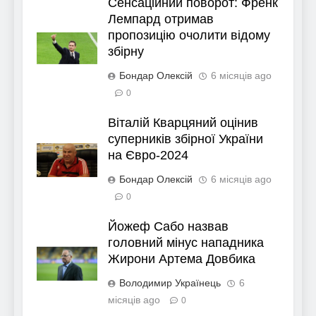
Сенсаційний поворот: Френк
Лемпард отримав
пропозицію очолити відому
збірну
Бондар Олексій
6 місяців ago
0
Віталій Кварцяний оцінив
суперників збірної України
на Євро-2024
Бондар Олексій
6 місяців ago
0
Йожеф Сабо назвав
головний мінус нападника
Жирони Артема Довбика
Володимир Українець
6
місяців ago
0