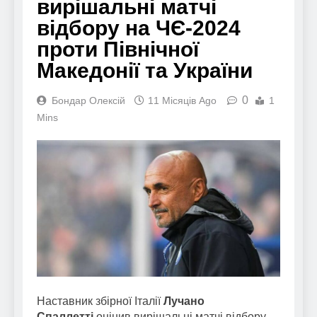
вирішальні матчі
відбору на ЧЄ-2024
проти Північної
Македонії та України
0
Бондар Олексій
11 Місяців Ago
1
Mins
Наставник збірної Італії
Лучано
Спаллетті
оцінив вирішальні матчі відбору