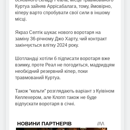
Куртуа зайняв Аррісабалага, тому, ймовірно,
кіперу варто спробувати свої сили в іншому
місці.
Якраз Селтік шукає нового воротаря на
заміну 36-річному Джо Харту, чий контракт
закінчується влітку 2024 року.
Шотландці хотіли б підписати воротаря вже
взимку, проте Реал не погодиться, мадридцям
необхідний резервний кіпер, поки
травмований Куртуа.
Також “кельти” розглядають варіант з Куівіном
Келлехером, але Клопп також не буде
відпускати воротаря в січні.