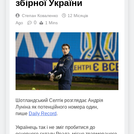
збірної України
Степан Коваленко
12 Місяців
0
Ago
1 Mins
Шотландський Селтік розглядає Андрія
Луніна як потенційного номера один,
пише
Daily Record
.
Українець так і не зміг пробитися до
основного складу Реала, місце травмованого