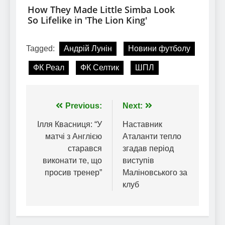
Tagged:
Андрій Лунін
Новини футболу
ФК Реал
ФК Селтик
ШПЛ
Навігація
Previous:
Next:
записів
Ілля Квасниця: “У
Наставник
матчі з Англією
Аталанти тепло
старався
згадав період
виконати те, що
виступів
просив тренер”
Маліновського за
клуб