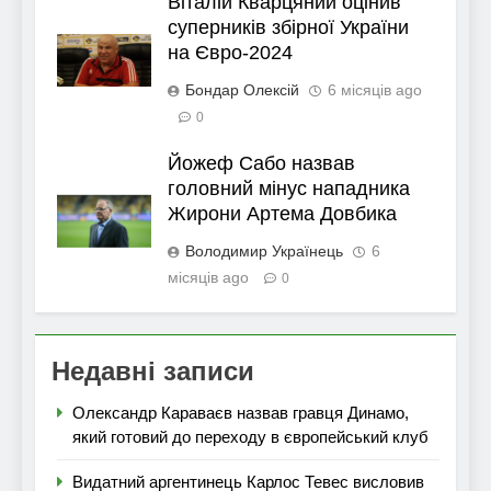
Віталій Кварцяний оцінив
суперників збірної України
на Євро-2024
Бондар Олексій
6 місяців ago
0
Йожеф Сабо назвав
головний мінус нападника
Жирони Артема Довбика
Володимир Українець
6
місяців ago
0
Недавні записи
Олександр Караваєв назвав гравця Динамо,
який готовий до переходу в європейський клуб
Видатний аргентинець Карлос Тевес висловив