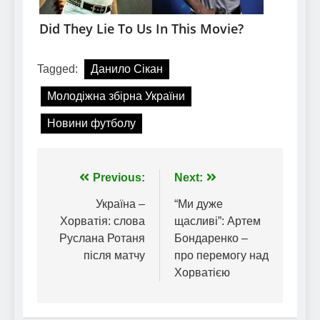
Tagged:
Данило Сікан
Молодіжна збірна України
Новини футболу
Навігація
Previous:
Next:
записів
Україна –
“Ми дуже
Хорватія: слова
щасливі”: Артем
Руслана Ротаня
Бондаренко –
після матчу
про перемогу над
Хорватією