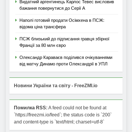
Видатний аргентинець Карлос Тевес висловив
бажання повернутися до Серії А
Наполі готовий продати Осімхена в ПСЖ:
відома ціна трансфера
ПСЖ близький до підписання гравця збірної
Франції за 80 млн євро
Олександр Караваєв поділився очікуваннями
від матчу Динамо проти Олександрії в УПЛ
Новини України та світу - FreeZMI.io
Помилка RSS:
A feed could not be found at
`https://freezmi.io/feed`; the status code is `200`
and content-type is `text/html; charset=utf-8`