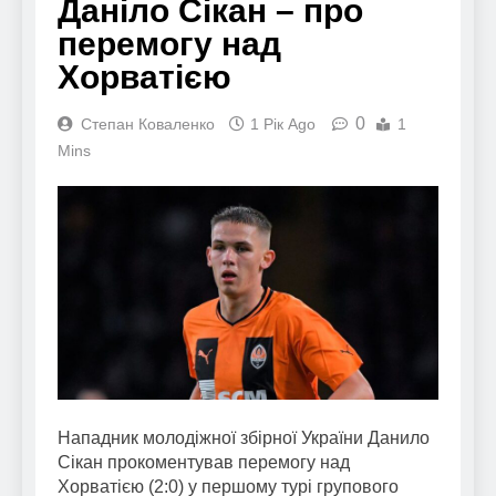
Даніло Сікан – про
перемогу над
Хорватією
0
Степан Коваленко
1 Рік Ago
1
Mins
Нападник молодіжної збірної України Данило
Сікан прокоментував перемогу над
Хорватією (2:0) у першому турі групового