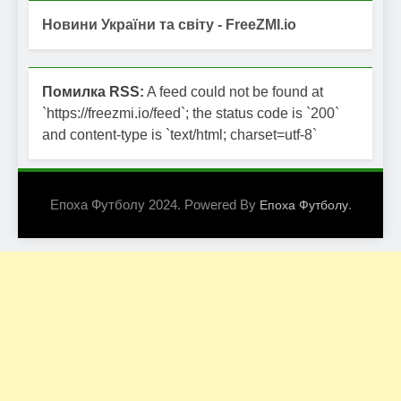
Новини України та світу - FreeZMI.io
Помилка RSS:
A feed could not be found at
`https://freezmi.io/feed`; the status code is `200`
and content-type is `text/html; charset=utf-8`
Епоха Футболу 2024. Powered By
.
Епоха Футболу