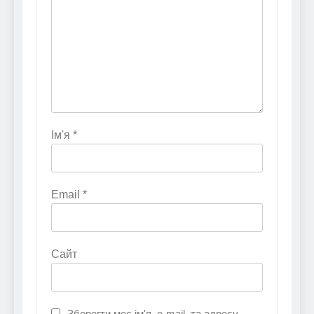
Ім'я
*
Email
*
Сайт
Зберегти моє ім'я, e-mail, та адресу