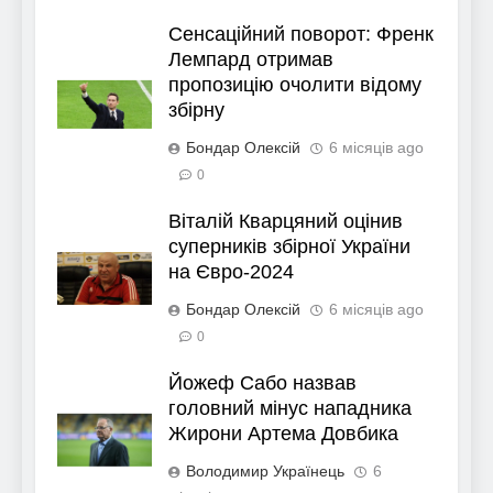
Сенсаційний поворот: Френк
Лемпард отримав
пропозицію очолити відому
збірну
Бондар Олексій
6 місяців ago
0
Віталій Кварцяний оцінив
суперників збірної України
на Євро-2024
Бондар Олексій
6 місяців ago
0
Йожеф Сабо назвав
головний мінус нападника
Жирони Артема Довбика
Володимир Українець
6