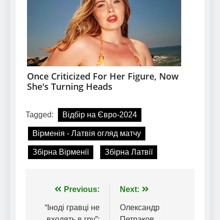
Tagged:
Відбір на Євро-2024
Вірменія - Латвія огляд матчу
Збірна Вірменії
Збірна Латвії
Навігація
Previous:
Next:
записів
“Іноді гравці не
Олександр
входять в гру”:
Петраков