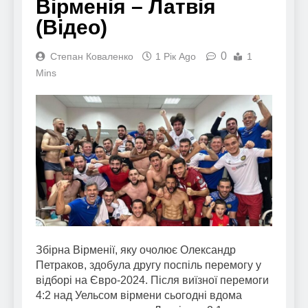
Вірменія – Латвія
(Відео)
0
Степан Коваленко
1 Рік Ago
1
Mins
Збірна Вірменії, яку очолює Олександр
Петраков, здобула другу поспіль перемогу у
відборі на Євро-2024. Після виїзної перемоги
4:2 над Уельсом вірмени сьогодні вдома