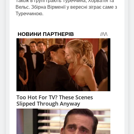
Також в групі грають Туреччина, Хорватія та
Вельс. Збірна Вірменії у вересні зіграє саме з
Туреччиною.