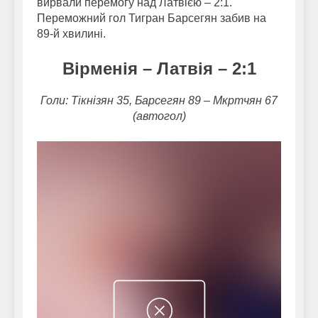
вирвали перемогу над Латвією – 2:1.
Переможний гол Тигран Барсегян забив на
89-й хвилині.
Вірменія – Латвія – 2:1
Голи: Тікнізян 35, Барсегян 89 – Мкртчян 67
(автогол)