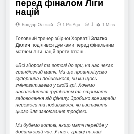
перед фіналом Ліги
націй
1
Бондар Олексій
1 Рік Ago
1 Mins
Головний тренер збірної Хорватії
Златко
Далич
поділився думками перед фінальним
матчем Ліги націй проти Іспанії.
«
Всі здорові та готові до гри, на нас чекає
грандіозний матч. Ми ще проаналізуємо
суперника і подивимося, чи ми щось
змінюватимемо у своїй грі. Хочемо
насолодитися футболом та отримати
задоволення від фіналу. Зробимо все заради
перемоги та подивимося, чи вистачить
цього для завоювання трофею.
Ми будемо готові, якщо матч перейде у
додатковий час. У нас є гравці на лаві