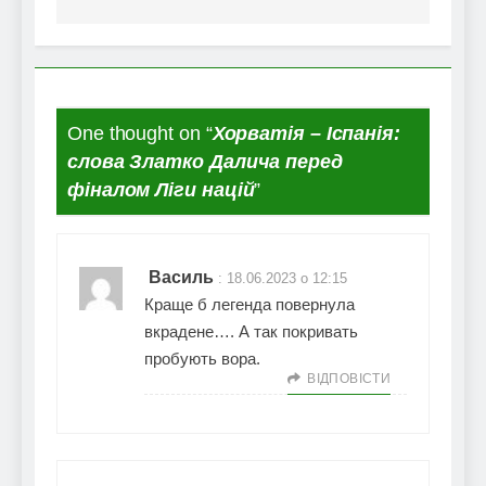
One thought on “
Хорватія – Іспанія:
слова Златко Далича перед
фіналом Ліги націй
”
Василь
:
18.06.2023 о 12:15
Краще б легенда повернула
вкрадене…. А так покривать
пробують вора.
ВІДПОВІCТИ