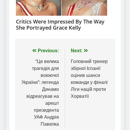
Навігація
Previous:
Next:
записів
“Це велика
Головний тренер
трагедія для
збірної Іспанії
воюючої
оцінив шанси
України”: легенда
команди у фіналі
Динамо
Ліги націй проти
відреагував на
Хорватії
арешт
президента
УАФ Андрія
Павелка