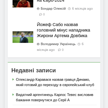
на Євро-2024
Бондар Олексій
6 місяців ago
0
Йожеф Сабо назвав
головний мінус нападника
Жирони Артема Довбика
Володимир Українець
6
місяців ago
0
Недавні записи
Олександр Караваєв назвав гравця Динамо,
який готовий до переходу в європейський клуб
Видатний аргентинець Карлос Тевес висловив
бажання повернутися до Серії А