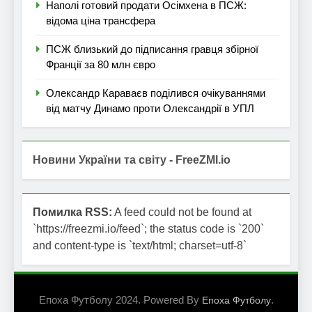
Наполі готовий продати Осімхена в ПСЖ:
відома ціна трансфера
ПСЖ близький до підписання гравця збірної
Франції за 80 млн євро
Олександр Караваєв поділився очікуваннями
від матчу Динамо проти Олександрії в УПЛ
Новини України та світу - FreeZMI.io
Помилка RSS:
A feed could not be found at
`https://freezmi.io/feed`; the status code is `200`
and content-type is `text/html; charset=utf-8`
Епоха Футболу 2024. Powered By
.
Епоха Футболу