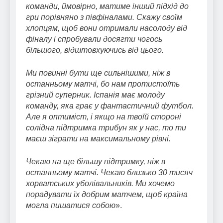
команди, ймовірно, матиме інший підхід до
гри порівняно з півфіналами. Скажу своїм
хлопцям, щоб вони отримали насолоду від
фіналу і спробували досягти чогось
більшого, відштовхуючись від цього.
Ми повинні бути ще сильнішими, ніж в
останньому матчі, бо нам протистоїть
грізний суперник. Іспанія має молоду
команду, яка грає у фантастичний футбол.
Але я оптиміст, і якщо на твоїй стороні
солідна підтримка трибун як у нас, то ти
маєш зіграти на максимальному рівні.
Чекаю на ще більшу підтримку, ніж в
останньому матчі. Чекаю близько 30 тисяч
хорватських уболівальників. Ми хочемо
порадувати їх добрим матчем, щоб країна
могла пишатися собою
».