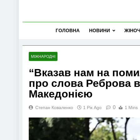
ГОЛОВНА
НОВИНИ
ЖІНО
МІЖНАРОДНІ
“Вказав нам на помил
про слова Реброва в
Македонією
0
Степан Коваленко
1 Рік Ago
1 Mins