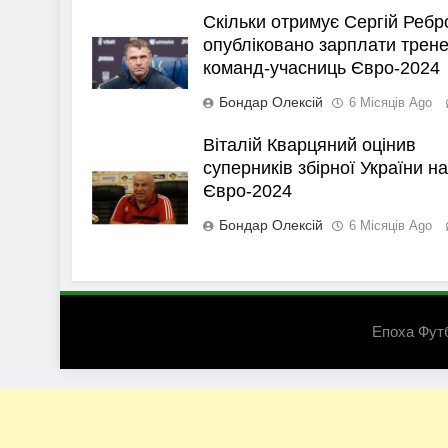
Скільки отримує Сергій Ребр
опубліковано зарплати трене
команд-учасниць Євро-2024
Бондар Олексій
6 Місяців Ago
Віталій Кварцяний оцінив
суперників збірної України на
Євро-2024
Бондар Олексій
6 Місяців Ago
Епоха Фут