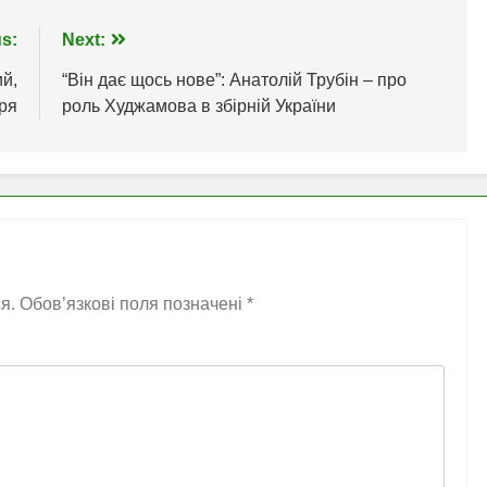
s:
Next:
й,
“Він дає щось нове”: Анатолій Трубін – про
ря
роль Худжамова в збірній України
я.
Обов’язкові поля позначені
*