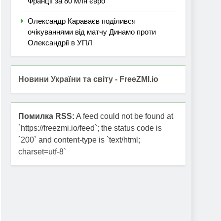
Франції за 80 млн євро
Олександр Караваєв поділився
очікуваннями від матчу Динамо проти
Олександрії в УПЛ
Новини України та світу - FreeZMI.io
Помилка RSS:
A feed could not be found at
`https://freezmi.io/feed`; the status code is
`200` and content-type is `text/html;
charset=utf-8`