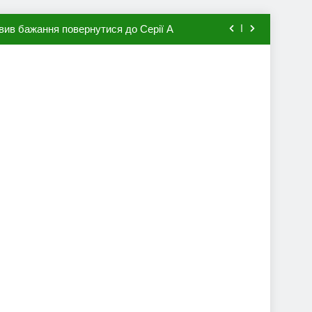
вив бажання повернутися до Серії А
мхена в ПСЖ: відома ціна трансфера
авця збірної Франції за 80 млн євро
ий до переходу в європейський клуб
вив бажання повернутися до Серії А
мхена в ПСЖ: відома ціна трансфера
авця збірної Франції за 80 млн євро