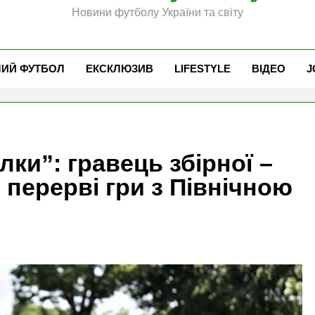
Новини футболу України та світу
ЧИЙ ФУТБОЛ
ЕКСКЛЮЗИВ
LIFESTYLE
ВІДЕО
J
ки”: гравець збірної –
 перерві гри з Північною