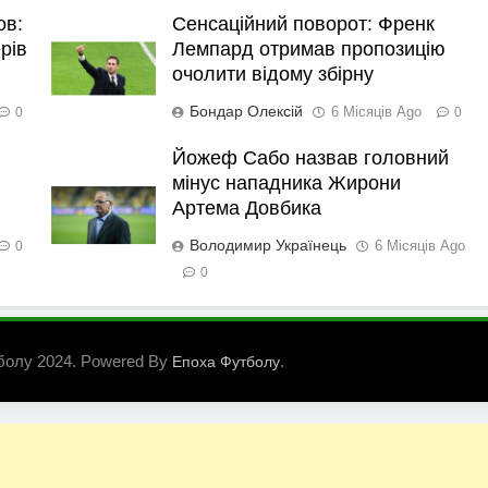
ов:
Сенсаційний поворот: Френк
рів
Лемпард отримав пропозицію
очолити відому збірну
Бондар Олексій
6 Місяців Ago
0
0
Йожеф Сабо назвав головний
мінус нападника Жирони
Артема Довбика
Володимир Українець
6 Місяців Ago
0
0
болу 2024. Powered By
.
Епоха Футболу