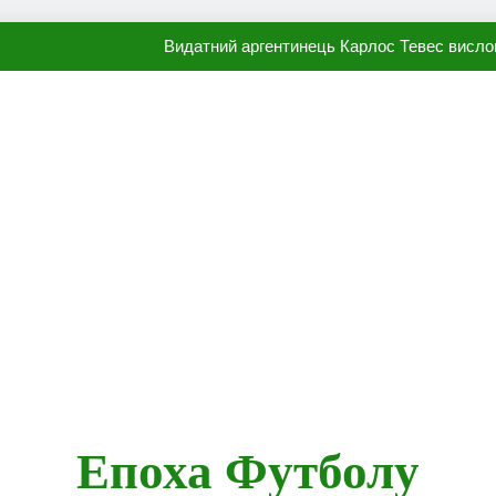
Видатний аргентинець Карлос Тевес висло
Наполі готовий продати Осі
ПСЖ близький до підписання гр
Олександр Караваєв назвав гравця Динамо, який готов
Видатний аргентинець Карлос Тевес висло
Наполі готовий продати Осі
ПСЖ близький до підписання гр
Епоха Футболу